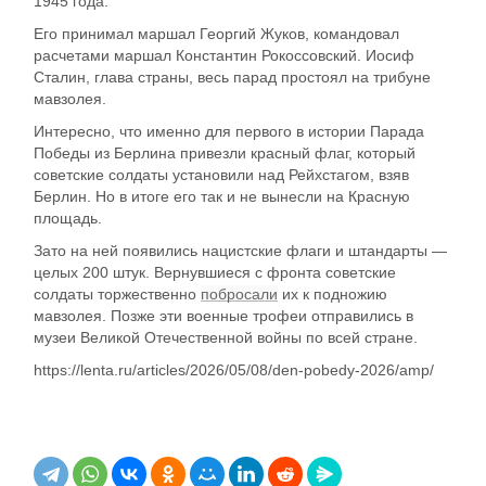
1945 года.
Его принимал маршал Георгий Жуков, командовал
расчетами маршал Константин Рокоссовский. Иосиф
Сталин, глава страны, весь парад простоял на трибуне
мавзолея.
Интересно, что именно для первого в истории Парада
Победы из Берлина привезли красный флаг, который
советские солдаты установили над Рейхстагом, взяв
Берлин. Но в итоге его так и не вынесли на Красную
площадь.
Зато на ней появились нацистские флаги и штандарты —
целых 200 штук. Вернувшиеся с фронта советские
солдаты торжественно
побросали
их к подножию
мавзолея. Позже эти военные трофеи отправились в
музеи Великой Отечественной войны по всей стране.
https://lenta.ru/articles/2026/05/08/den-pobedy-2026/amp/