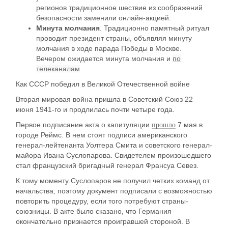
регионов традиционное шествие из соображений
безопасности заменили онлайн-акцией.
Минута молчания
. Традиционно памятный ритуал
проводит президент страны, объявляя минуту
молчания в ходе парада Победы в Москве.
Вечером ожидается минута молчания и
по
телеканалам
.
Как СССР победил в Великой Отечественной войне
Вторая мировая война пришла в Советский Союз 22
июня 1941-го и продлилась почти четыре года.
прошло
Первое подписание акта о капитуляции
7 мая в
городе Реймс. В нем стоят подписи американского
генерал-лейтенанта Уолтера Смита и советского генерал-
майора Ивана Суслопарова. Свидетелем произошедшего
стал французский бригадный генерал Франсуа Севез.
К тому моменту Суслопаров не получил четких команд от
начальства, поэтому документ подписали с возможностью
повторить процедуру, если того потребуют страны-
союзницы. В акте было сказано, что Германия
окончательно признается проигравшей стороной. В