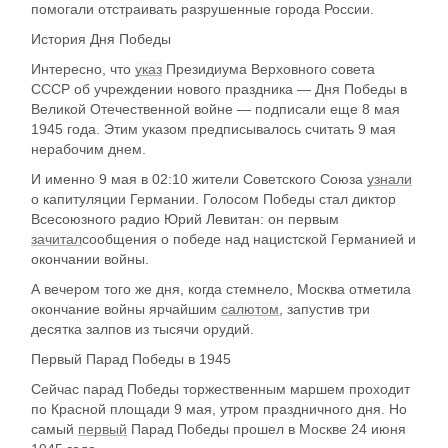
помогали отстраивать разрушенные города России.
История Дня Победы
Интересно, что
указ
Президиума Верховного совета
СССР об учреждении нового праздника — Дня Победы в
Великой Отечественной войне — подписали еще 8 мая
1945 года. Этим указом предписывалось считать 9 мая
нерабочим днем.
И именно 9 мая в 02:10 жители Советского Союза
узнали
о капитуляции Германии. Голосом Победы стал диктор
Всесоюзного радио Юрий Левитан: он первым
зачитал
сообщения о победе над нацистской Германией и
окончании войны.
А вечером того же дня, когда стемнело, Москва отметила
окончание войны ярчайшим
салютом
, запустив три
десятка залпов из тысячи орудий.
Первый Парад Победы в 1945
Сейчас парад Победы торжественным маршем проходит
по Красной площади 9 мая, утром праздничного дня. Но
самый
первый
Парад Победы прошел в Москве 24 июня