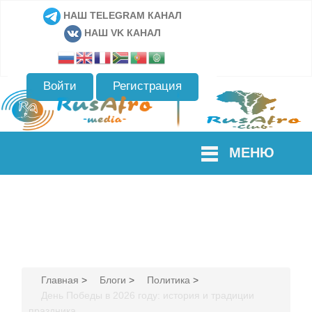
НАШ TELEGRAM КАНАЛ
НАШ VK КАНАЛ
Войти
Регистрация
МЕНЮ
Главная
>
Блоги
>
Политика
>
День Победы в 2026 году: история и традиции
праздника