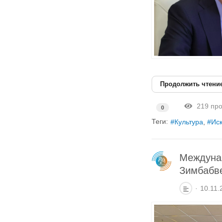
Продолжить чтени
219 про
0
Теги:
Культура
Иск
Междунар
Зимбабв
10.11.