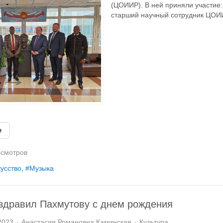
(ЦОИИР). В ней приняли участие
старший научный сотрудник ЦОИИ
е
смотров
усство
Музыка
здравил Пахмутову с днем рождения
2023
Анастасия Романовна Каминская
Культура