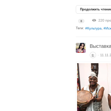
Продолжить чтени
220 про
0
Теги:
Культура
Иск
Выставка
11.11.