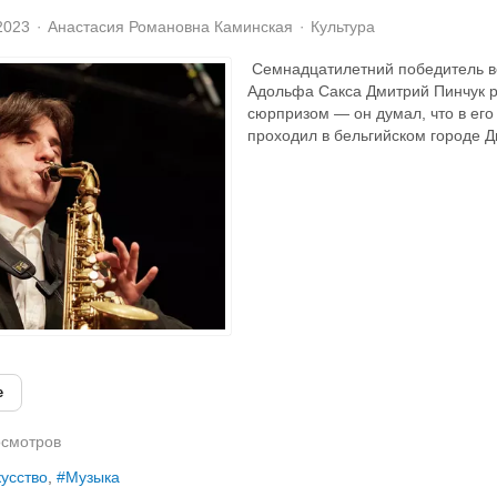
2023
Анастасия Романовна Каминская
Культура
Семнадцатилетний победитель в
Адольфа Сакса Дмитрий Пинчук р
сюрпризом — он думал, что в его
проходил в бельгийском городе Ди
е
смотров
усство
Музыка