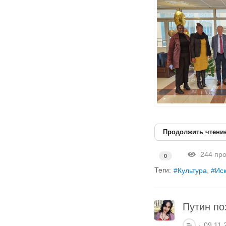
Продолжить чтени
244 про
0
Теги:
Культура
Иск
Путин по
09.11.