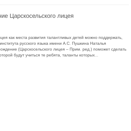
ние Царскосельского лицея
цея как места развития талантливых детей можно поддержать,
 института русского языка имени А.С. Пушкина Наталья
зрождение (Царскосельского лицея – Прим. ред.) поможет сделать
орой будут учиться те ребята, таланты которых...