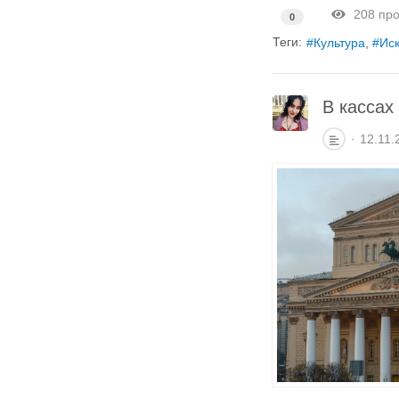
208 про
0
Теги:
Культура
Иск
В кассах
12.11.