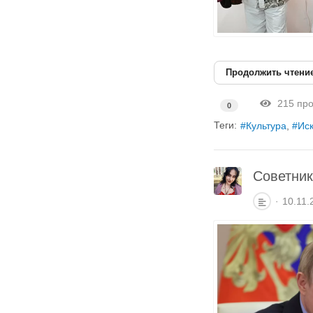
Продолжить чтени
215 про
0
Теги:
Культура
Иск
Советник
10.11.