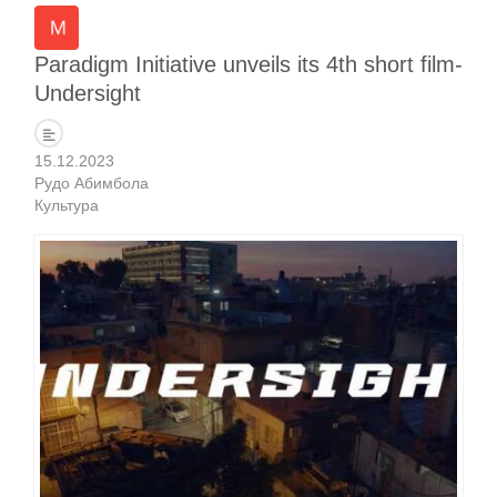
Paradigm Initiative unveils its 4th short film-
Undersight
15.12.2023
Рудо Абимбола
Культура