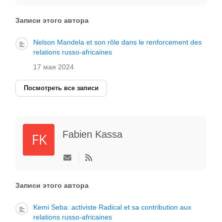
на
обновление
автора
Записи этого автора
Nelson Mandela et son rôle dans le renforcement des
relations russo-africaines
17 мая 2024
Посмотреть все записи
Fabien Kassa
Подписаться
на
обновление
автора
Записи этого автора
Kemi Seba: activiste Radical et sa contribution aux
relations russo-africaines