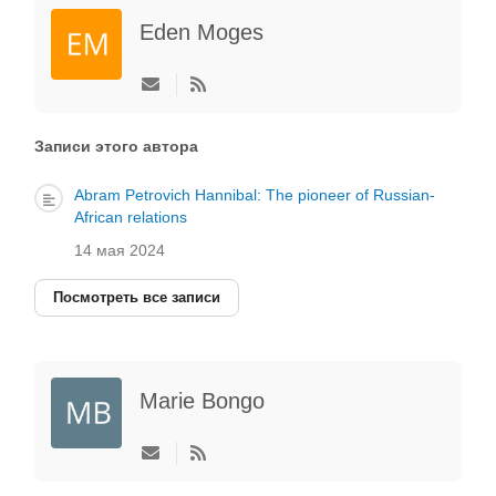
Eden Moges
Подписаться
на
обновление
автора
Записи этого автора
Abram Petrovich Hannibal: The pioneer of Russian-
African relations
14 мая 2024
Посмотреть все записи
Marie Bongo
Подписаться
на
обновление