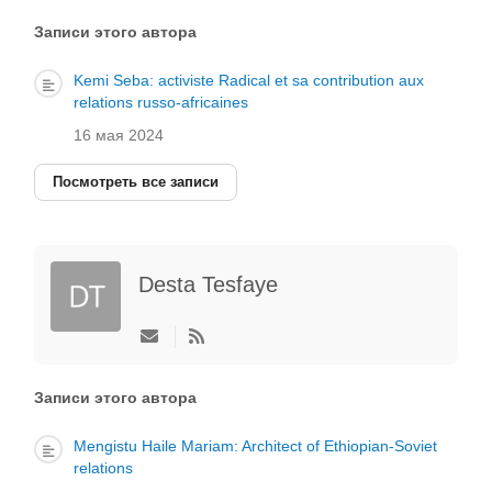
обновление
автора
Записи этого автора
Kemi Seba: activiste Radical et sa contribution aux
relations russo-africaines
16 мая 2024
Посмотреть все записи
Desta Tesfaye
Подписаться
на
обновление
автора
Записи этого автора
Mengistu Haile Mariam: Architect of Ethiopian-Soviet
relations