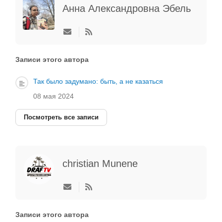
Анна Александровна Эбель
Подписаться
на
обновление
автора
Записи этого автора
Так было задумано: быть, а не казаться
08 мая 2024
Посмотреть все записи
christian Munene
Подписаться
на
обновление
автора
Записи этого автора