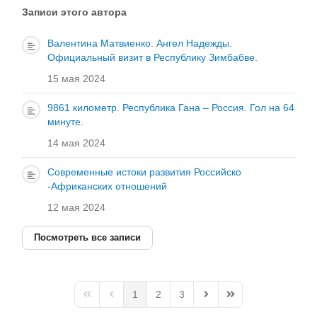
автора
Записи этого автора
Валентина Матвиенко. Ангел Надежды.
Официальный визит в Республику Зимбабве.
15 мая 2024
9861 километр. Республика Гана – Россия. Гол на 64
минуте.
14 мая 2024
Современные истоки развития Российско
-Африканских отношений
12 мая 2024
Посмотреть все записи
1
2
3
First Page
Previous Page
Next Page
Last Page