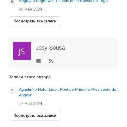
Sogoyou Keguewe : La voix de la Russie au Togo
20 мая 2024
Посмотреть все записи
Josу Sousa
Подписаться
на
обновление
автора
Записи этого автора
Agostinho Neto: Líder, Poeta e Primeiro Presidente de
Angola
17 мая 2024
Посмотреть все записи