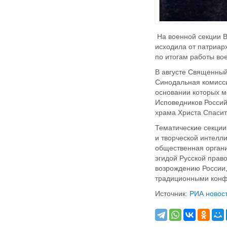
На военной секции В
исходила от патриар
по итогам работы во
В августе Священный
Синодальная комисси
основании которых м
Исповедников Россий
храма Христа Спаси
Тематические секции
и творческой интелл
общественная органи
эгидой Русской прав
возрождению России,
традиционными конф
Источник
: РИА новос