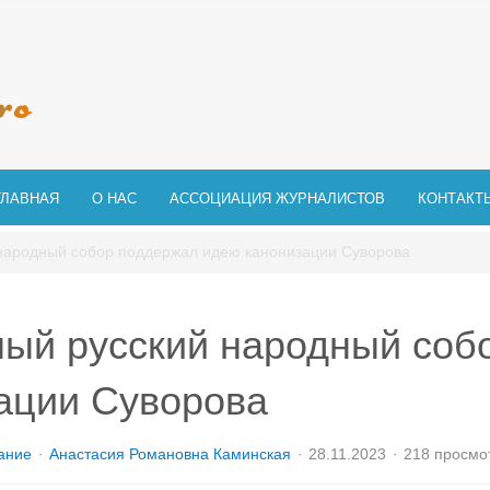
ГЛАВНАЯ
О НАС
АССОЦИАЦИЯ ЖУРНАЛИСТОВ
КОНТАКТ
народный собор поддержал идею канонизации Суворова
ый русский народный соб
ации Суворова
ание
Анастасия Романовна Каминская
28.11.2023
218 просмо