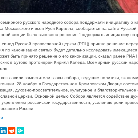
семирного русского народного собора поддержали инициативу о ка
ха Московского и всея Руси Кирилла, сообщается на сайте Русской
енной секции было вынесено решение "поддержать инициативу пат
 синод Русской православной церкви (РПЦ) принял решение перед
я по канонизации святых будет детально исследовать имеющиеся 
ожет быть принято решение о его канонизации, сказал ранее РИА 
ских в Бутово протоиерей Кирилл Каледа. Всемирный русский наро
теля.
 возглавили заместители главы собора, ведущие политики, экономи
игенции. 28 ноября в Государственном Кремлевском Дворце сост
зация, духовно-просветительное, культурное и благотворительное
ославной церкви. Основной целью Собора является содействие дух
 укреплению российской государственности, усилению роли право
ессиями России.
ти