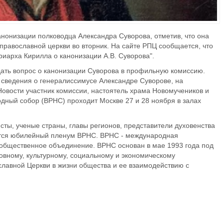
нонизации полководца Александра Суворова, отметив, что она
 православной церкви во вторник. На сайте РПЦ сообщается, что
риарха Кирилла о канонизации А.В. Суворова".
ать вопрос о канонизации Суворова в профильную комиссию.
сведения о генералиссимусе Александре Суворове, на
Новости участник комиссии, настоятель храма Новомучеников и
дный собор (ВРНС) проходит Москве 27 и 28 ноября в залах
сты, ученые страны, главы регионов, представители духовенства
оится юбилейный пленум ВРНС. ВРНС - международная
 общественное объединение. ВРНС основан в мае 1993 года под
овному, культурному, социальному и экономическому
славной Церкви в жизни общества и ее взаимодействию с