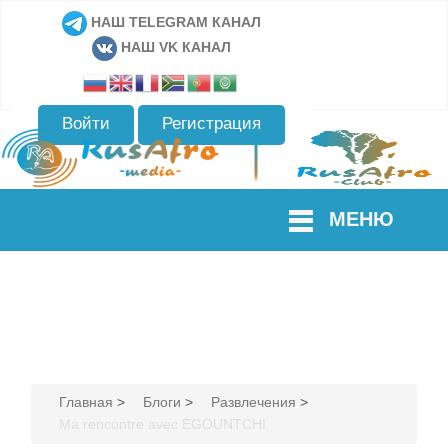
НАШ TELEGRAM КАНАЛ
НАШ VK КАНАЛ
Войти
Регистрация
МЕНЮ
Главная
>
Блоги
>
Развлечения
>
Ma rencontre avec EGOUNTCHI