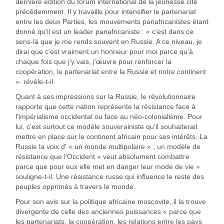
dernière édition du forum international de la jeunesse cité
précédemment. Il y travaille pour intensifier le partenariat
entre les deux Parties, les mouvements panafricanistes étant
donné qu'il est un leader panafricaniste : « c'est dans ce
sens-là que je me rends souvent en Russie. A ce niveau, je
dirai que c'est vraiment un honneur pour moi parce qu'à
chaque fois que j'y vais, j'œuvre pour renforcer la
coopération, le partenariat entre la Russie et notre continent
». révèle-t-il.
Quant à ses impressions sur la Russie, le révolutionnaire
rapporte que cette nation représente la résistance face à
l'impérialisme occidental ou face au néo-colonialisme. Pour
lui, c'est surtout ce modèle souverainiste qu'il souhaiterait
mettre en place sur le continent africain pour ses intérêts. La
Russie la voix d' « un monde multipolaire » ; un modèle de
résistance que l'Occident « veut absolument combattre
parce que pour eux elle met en danger leur mode de vie »
souligne-t-il. Une résistance russe qui influence le reste des
peuples opprimés à travers le monde.
Pour son avis sur la politique africaine moscovite, il la trouve
divergente de celle des anciennes puissances « parce que
les partenariats, la coopération, les relations entre les pays