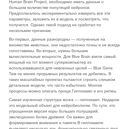
Human Brain Project, необходимо иметь данные о
большом количестве популяций нейронов.
Предполагалось экспериментально измерить все эти
параметры, заложить их в модель и посмотреть, что
получится. Однако такой подход не сработал по
нескольким причинам.
Во-первых, данные разнородны — полученные на
множестве животных, они недостаточно точны и не всегда
сопоставимы. Во-вторых, нужны большие
вычислительные мощности. Для Blue Brain взяли самый
мощный на тот момент суперкомпьютер из
использовавшихся для невоенных целей — Blue Gene.
Тем не менее прорывных результатов не добились. В
таких масштабных проектах пытаются строить слишком
детальные модели, что часто избыточно. Многие
процессы можно описать проще.Гиппокамп и его ритмы
Самая изученная структура мозга — гиппокамп. Недаром
это модельный объект для нейробиологии. По сути, это
упрощенная версия коры больших полушарий,
эволюционно более древняя. Он важен для
формирования внимания и памяти.В гиппокампе
выделяют несколько зон, функционально связанных друг