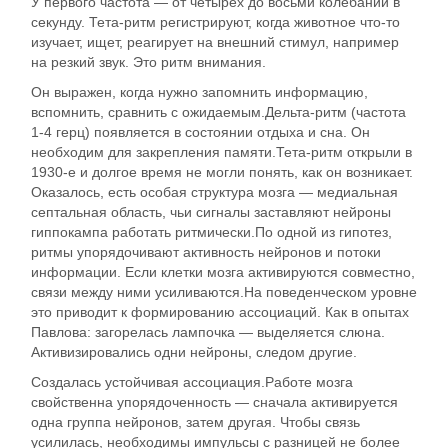
У первого частота — от четырех до восьми колебаний в
секунду. Тета-ритм регистрируют, когда животное что-то
изучает, ищет, реагирует на внешний стимул, например
на резкий звук. Это ритм внимания.
Он выражен, когда нужно запомнить информацию,
вспомнить, сравнить с ожидаемым.Дельта-ритм (частота
1-4 герц) появляется в состоянии отдыха и сна. Он
необходим для закрепления памяти.Тета-ритм открыли в
1930-е и долгое время не могли понять, как он возникает.
Оказалось, есть особая структура мозга — медиальная
септальная область, чьи сигналы заставляют нейроны
гиппокампа работать ритмически.По одной из гипотез,
ритмы упорядочивают активность нейронов и потоки
информации. Если клетки мозга активируются совместно,
связи между ними усиливаются.На поведенческом уровне
это приводит к формированию ассоциаций. Как в опытах
Павлова: загорелась лампочка — выделяется слюна.
Активизировались одни нейроны, следом другие.
Создалась устойчивая ассоциация.Работе мозга
свойственна упорядоченность — сначала активируется
одна группа нейронов, затем другая. Чтобы связь
усилилась, необходимы импульсы с разницей не более