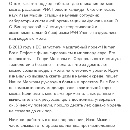
О том, как этот подход работает для описания ритмов
мозга, рассказал РИА Новости кандидат биологических
наук Иван Мысин, старший научный сотрудник
лаборатории системной организации нейронов имени О.
С. Виноградовой в Институте теоретической и
экспериментальной биофизики РАН.Ученые задумались
над моделью мозга
В 2013 году в ЕС запустили масштабный проект Human
Brain Project с финансированием в миллиард евро. Его
основатель — Генри Маркрам из Федерального института
технологии в Лозанне — полагал, что за десять лет
можно создать модель мозга на клеточном уровне. Идея
изначально вызвала скептицизм в научной среде, пишет
Nature.Маркрам руководил большим проектом Blue Brain
по компьютерному моделированию зрительной коры
мозга. Если иметь много экспериментальных данных и
вычислительных ресурсов, цель достижима, утверждал
он. Ученому поверили, прошло десять лет, однако модель
не создали до сих пор.
Начиная работать в этом направлении, Иван Мысин
часто слышал от старших коллег два противоположных