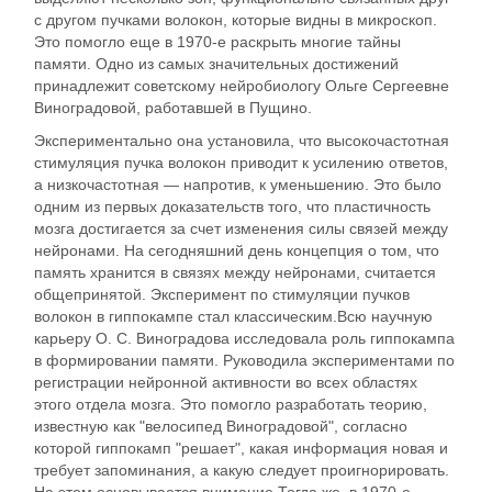
с другом пучками волокон, которые видны в микроскоп.
Это помогло еще в 1970-е раскрыть многие тайны
памяти. Одно из самых значительных достижений
принадлежит советскому нейробиологу Ольге Сергеевне
Виноградовой, работавшей в Пущино.
Экспериментально она установила, что высокочастотная
стимуляция пучка волокон приводит к усилению ответов,
а низкочастотная — напротив, к уменьшению. Это было
одним из первых доказательств того, что пластичность
мозга достигается за счет изменения силы связей между
нейронами. На сегодняшний день концепция о том, что
память хранится в связях между нейронами, считается
общепринятой. Эксперимент по стимуляции пучков
волокон в гиппокампе стал классическим.Всю научную
карьеру О. С. Виноградова исследовала роль гиппокампа
в формировании памяти. Руководила экспериментами по
регистрации нейронной активности во всех областях
этого отдела мозга. Это помогло разработать теорию,
известную как "велосипед Виноградовой", согласно
которой гиппокамп "решает", какая информация новая и
требует запоминания, а какую следует проигнорировать.
На этом основывается внимание.Тогда же, в 1970-е,