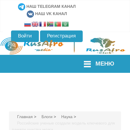
НАШ TELEGRAM КАНАЛ
НАШ VK КАНАЛ
Войти
Регистрация
МЕНЮ
Главная
>
Блоги
>
Наука
>
Российские ученые создали модель ключевого для
памяти участка мозга