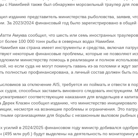
цы с Намибией также был обнаружен морозильный траулер для лов
щил изданию представитель министерства рыболовства, заявив, что
и. За 2023/2024 финансовый год было зарегистрировано в общей с
атти Амуква сообщил, что шесть или семь иностранных траулеров
т более 100 000 тонн рыбы в северных водах Намибии.
 «Намибия как страна имеет инструменты и средства, включая патр
твуют некоторые финансовые проблемы, которые не позволяют исп
ложили министерству помощь в реализации и полном использован
й, но если суда не могут покинуть гавань из-за поломки и ждут за
ь полностью профинансирована, а личный состав должен быть по
словиков за отключение AIS, требуется их поймать и отвести в пор
ых судов, способных заставить виновного следовать инструкциям.
усматривают соответствующие наказания для владельцев и капита
 Дерек Клазен сообщил изданию, что министерство инициировало 
кции, несмотря на возникшие проблемы и ограничения. Это патру
стными организациями для борьбы с незаконным выловом рыбных 
х усилий в 2024/2025 финансовом году министр добивался одобре
лн (495 млн руб.) будут выделены на деятельность по мониторингу