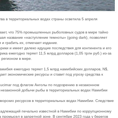
тва в территориальных водах страны осветила 5 апреля
вает, что 75% промышленных рыболовных судов в мире тайно
ая название «наступление темноты» (going dark), позволяет
 грабить их, отмечает издание.
рики и имеет далеко идущие последствия для континента и его
ика ежегодно теряет 11,5 млрд долларов (1,05 трлн руб.) из-за
 регионом в мире.
мибия ежегодно теряет 1,5 млрд намибийских долларов, N$,
ощает экономические ресурсы и ставит под угрозу средства к
ucimar под флагом Анголы по подозрению в незаконном
я незаконной добычи рыбы в территориальных водах Намибии
у морских ресурсов в территориальных водах Намибии. Следствие
ринадлежащий печально известной в Намибии по коррупционному
а промысел в запретной зоне. В сентябре 2023 года у берегов