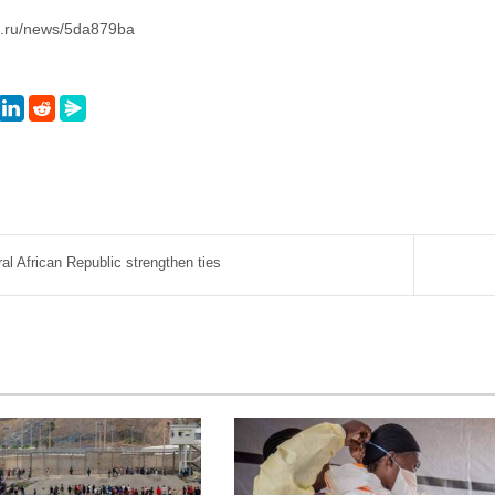
ra.ru/news/5da879ba
l African Republic strengthen ties