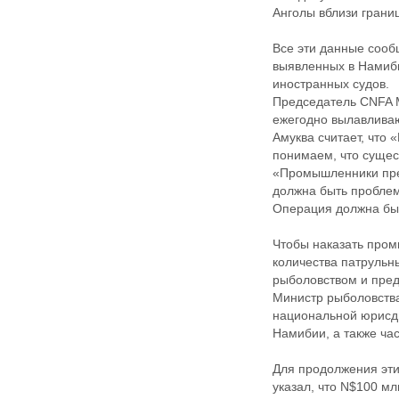
Анголы вблизи грани
Все эти данные сооб
выявленных в Намиби
иностранных судов.
Председатель CNFA М
ежегодно вылавливаю
Амуква считает, что
понимаем, что сущес
«Промышленники пред
должна быть проблемо
Операция должна быт
Чтобы наказать промы
количества патрульн
рыболовством и пред
Министр рыболовства
национальной юрисди
Намибии, а также ча
Для продолжения эти
указал, что N$100 м