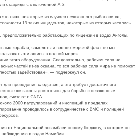
ли ставриды с отключенной AIS.
 это лишь некоторые из случаев незаконного рыболовства,
ложности 13 таких инцидентов, некоторые из которых касались
, предположительно работающих по лицензии в водах Анголы,
ульные корабли, самолеты и военно-морской флот, но мы
ользовать эти активы в полной мере».
ии этого оборудования. Следовательно, рабочая сила не
пасных частей из-за океана, то вся рабочая сила мира не поможет.
лностью задействован», — подчеркнул он.
т для проведения следствия, а это требует достаточного
 Местные же законы достаточны для борьбы с незаконным
нов, считают в CNFA.
около 2000 патрулирований и инспекций в пределах
лирование проводилось в сотрудничестве с ВМС и полицией
ресурсов.
ния от Национальной ассамблеи новому бюджету, в котором он
 и наблюдению в водах Намибии.