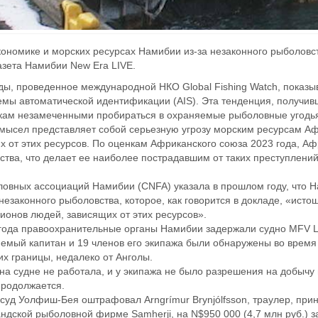
кономике и морских ресурсах Намибии из-за незаконного рыболовс
азета Намибии New Era LIVE.
ы, проведенное международной НКО Global Fishing Watch, показы
емы автоматической идентификации (AIS). Эта тенденция, получивш
ам незамеченными пробираться в охраняемые рыболовные угодья и
мысел представляет собой серьезную угрозу морским ресурсам Аф
 от этих ресурсов. По оценкам Африканского союза 2023 года, Афр
ства, что делает ее наиболее пострадавшим от таких преступлений
вных ассоциаций Намибии (CNFA) указала в прошлом году, что На
а незаконного рыболовства, которое, как говорится в докладе, «ист
онов людей, зависящих от этих ресурсов».
года правоохранительные органы Намибии задержали судно MFV L
емый капитан и 19 членов его экипажа были обнаружены во врем
их границы, недалеко от Анголы.
 на судне не работала, и у экипажа не было разрешения на добыч
продолжается.
 суд Уолфиш-Бея оштрафовал Arngrímur Brynjólfsson, траулер, п
андской рыболовной фирме Samherji, на N$950 000 (4,7 млн руб.) з