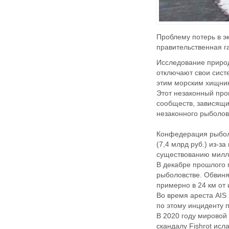
Проблему потерь в э
правительственная г
Исследование природ
отключают свои сист
этим морским хищник
Этот незаконный про
сообществ, зависящих
незаконного рыболов
Конфедерация рыболо
(7,4 млрд руб.) из-з
существованию милли
В декабре прошлого 
рыболовстве. Обвиня
примерно в 24 км от 
Во время ареста AIS
по этому инциденту 
В 2020 году мировой
скандалу Fishrot исл