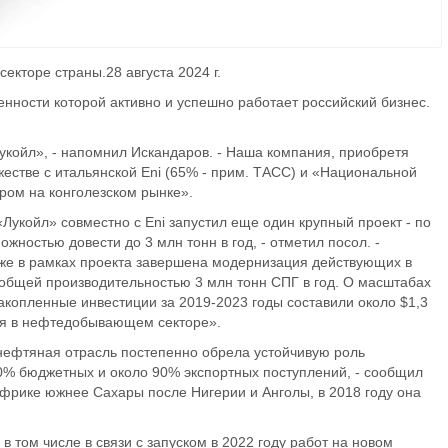
секторе страны.28 августа 2024 г.
енности которой активно и успешно работает российский бизнес.
укойл», - напомнил Искандаров. - Наша компания, приобретя
жестве с итальянской Eni (65% - прим. ТАСС) и «Национальной
ром на конголезском рынке».
«Лукойл» совместно с Eni запустил еще один крупный проект - по
жностью довести до 3 млн тонн в год, - отметил посол. -
 же в рамках проекта завершена модернизация действующих в
 общей производительностью 3 млн тонн СПГ в год. О масштабах
накопленные инвестиции за 2019-2023 годы составили около $1,3
ия в нефтедобывающем секторе».
 нефтяная отрасль постепенно обрела устойчивую роль
70% бюджетных и около 90% экспортных поступлений, - сообщил
Африке южнее Сахары после Нигерии и Анголы, в 2018 году она
 том числе в связи с запуском в 2022 году работ на новом