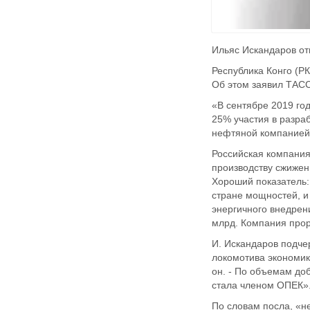
Ильяс Искандаров отм
Республика Конго (Р
Об этом заявил ТАСС
«В сентябре 2019 го
25% участия в разра
нефтяной компанией 
Российская компания 
производству сжиженн
Хороший показатель:
стране мощностей, и
энергичного внедрени
млрд. Компания про
И. Искандаров подче
локомотива экономик
он. - По объемам до
стала членом ОПЕК»
По словам посла, «не