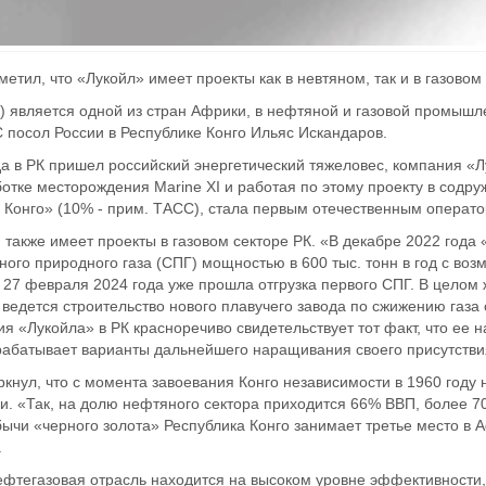
етил, что «Лукойл» имеет проекты как в невтяном, так и в газовом 
К) является одной из стран Африки, в нефтяной и газовой промышл
 посол России в Республике Конго Ильяс Искандаров.
да в РК пришел российский энергетический тяжеловес, компания «Л
ботке месторождения Marine XI и работая по этому проекту в содру
Конго» (10% - прим. ТАСС), стала первым отечественным операто
также имеет проекты в газовом секторе РК. «В декабре 2022 года 
ого природного газа (СПГ) мощностью в 600 тыс. тонн в год с возмо
 27 февраля 2024 года уже прошла отгрузка первого СПГ. В целом
 ведется строительство нового плавучего завода по сжижению газа
я «Лукойла» в РК красноречиво свидетельствует тот факт, что ее 
рабатывает варианты дальнейшего наращивания своего присутств
ркнул, что с момента завоевания Конго независимости в 1960 году
и. «Так, на долю нефтяного сектора приходится 66% ВВП, более 
бычи «черного золота» Республика Конго занимает третье место в 
.
фтегазовая отрасль находится на высоком уровне эффективности, в