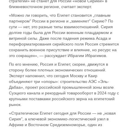
стратегии» не станет для России «новой Сирией» в
ближневосточном регионе, считает эксперт.
«Можно ли говорить, что Египет становится „главным
партнером" России в регионе и „заменяет" Сирию? По
сути — нет, это разные типы взаимоотношений. Сирия
долгие годы была для России военным плацдармом и
витриной силы. Даже после падения режима Асада и
переформатирования сирийского поля Россия стремится
сохранить военное присутствие и влияние, но ресурс на
это сокращен», — рассуждает Ибрагим Ибрагимов.
По его мнению, Россия и Египет, скорее, движутся в
сторону более плотных экономических отношений.
Эксперт напомнил, что сегодня Москву и Каир
объединяют три «опоры»: строительство АЭС «Эль-
Дабаа», проект российской промышленной зоны возле
Суэцкого канала и рекордный товарооборот в 2024 году с
крупными поставками российского зерна на египетский
рынок.
«Стратегически Египет сегодня для России — не „новая
Сирия", а ключевой экономико-логистический узел в
Африке и Восточном Средиземноморье, один из