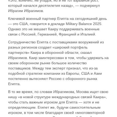
«Это, конечно, не упадок, но и не тот взрывной рост,
который начался десятилетия назад», — подчеркнул
Ибрагим Ибрагимов.
Ключевой военный партнер Египта на сегодняшний день
— это США, говорится в докладе Military Balance 2025.
Однако это не мешает Каиру поддерживать военные
связи с Россией, Германией, Францией и Италией.
Сотрудничество Египта с поставщиками вооружений из
разных регионов создает «широкий портфель
партнерств» Каира в оборонной области, сказал
Ибрагимов. Каир заинтересован в том, чтобы удержать на
своем оборонном рынке большое количество
поставщиков. Между тем эксперт признал, что из-за
подобной стратегии компании из Европы, США и Азии
постепенно вытесняют Россию с оборонного рынка
Египта.
В то же время, по словам Ибрагимова, Москва ищет свою
нишу «в новой структуре международных связей Каира»,
чтобы стать важным игроком для Египта — хотя и не
определяющим. Египет же, будучи самостоятельным
игроком, в том числе благодаря своей «многовекторной