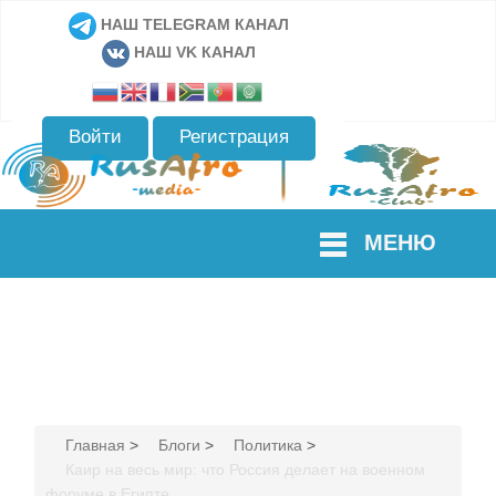
НАШ TELEGRAM КАНАЛ
НАШ VK КАНАЛ
Войти
Регистрация
МЕНЮ
Главная
>
Блоги
>
Политика
>
Каир на весь мир: что Россия делает на военном
форуме в Египте