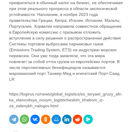
превратиться в обычный налог на бизнес, не обеспечивая
при этом реального прогресса в области экологической
устойчивости. Напомним, в ноябре 2023 года
правительства Греции, Кипра, Италии, Испании, Мальты,
Португалии, Хорватии направили совместное обращение
в Европейскую комиссию с призывом отложить
вступление в силу решения о распространении действия
Системы торговли выбросами парниковых газов
(Emissions Trading System, ETS) на индустрию морских
перевозок. Они уже тогда заявляли, что эта мера
повлечет за собой отток грузов из европейских портов. В
числе перспективных бенефициаров называются
марокканский порт Танжер-Мед и египетский Порт-Саид.
LR
https://logirus.ru/news/global_logistics/es_teryaet_gruzy_afri
ka_stanovitsya_novym_logisticheskim_khabom_iz-
za_zelenykh_nalogov.html