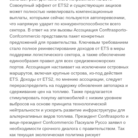
Совокупный эффект от ETS2 и существующих акцизов
может полностью нивелировать компенсационные
выплаты, которыми сейчас пользуются автоперевозчики,
что напрямую ударит по конкурентоспособности всего
сектора. В ответ на эти вызовы Ассоциация Conftrasporto-
Confcommercio представила пакет конкретных
предложений для правительства. Ключевым требованием
стало полное реинвестирование доходов от ETS в меры
поддержки логистического сектора, а также обеспечение
единообразия правил для всех средиземноморских
портов. Ассоциация настаивает на исключении островных
маршрутов, включая крупные острова, из-под действия
ETS. Доходы от ETS2, по мнению ассоциации, следует
перераспределить на поддержку обновления автопарка и
сдерживание цен на топливо. Также предлагается
стимулировать покупку автомобилей с низким уровнем
выбросов на основе принципа технологической
нейтральности и ускорить развитие инфраструктуры для
альтернативных видов топлива. Президент Conftrasporto и
вице-президент Confcommercio Паскуале Руссо заявил о
необходимости срочного диалога с правительством. Так
как текущая экологическая политика рискует