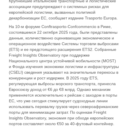
Крупнейшие итальянские транспортные и логистические
ассоциации предупреждают о системных рисках для
европейской логистики, вызванных политикой
декарбонизации ЕС, сообщает издание Trasporto Europa.
На 10-м форуме Conftrasporto-Confcommercio в Риме,
состоявшемся 22 октября 2025 года, были представлены
данные, количественно оценивающие экономическое и
операционное воздействие Системы торговли выбросами
(ETS) и ее предстоящего расширения ETS2. Собранные
Freight Insights Observatory при поддержке
Национального центра устойчивой мобильности (MOST)
и Фонда изучения экономики логистики и инфраструктуры
(CSELI) сведения указывают на значительные перекосы в
конкуренции и рост издержек. В 2025 году ETS,
регулирующая выбросы морского транспорта, принесла
Евросоюзу доход от €6 до €8 млрд. Однако механизм
применяется исключительно к рейсам с заходом в порты
ЕС, что уже сегодня стимулирует судоходные линии
использовать перевалку грузов через североафриканские
порты для минимизации затрат. По оценкам Freight
Insights Observatory, экономия при обходе европейских
портов составляет около €50 за 40-футовый контейнер.