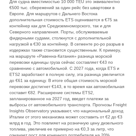
Для судна вместимостью 10 000 TEU это эквивалентно
€500 тыс. сбережений за один рейс без швартовки в
Европе. Для маршрутов с Дальнего Востока
дополнительная стоимость ETS оценивается в €75 за
контейнер как для Средиземноморского, так и для
Северного направления. Порты, обслуживаемые
фидерными судами, столкнутся с дополнительной
нагрузкой в €30 за контейнер. В сегменте ро-ро разрыв в
издержках также становится существенным. К примеру,
на маршруте «Равенна-Катания» разница морской
перевозки единицы груза сейчас составляет €43 по
сравнению с автомобильной. С 2027 года, когда ETS и
ETS2 заработают в полную силу, эта разница увеличится
до €61 за единицу. В итоге общая стоимость морской
перевозки достигнет €143, в то время как автомобильная
составит €82. Расширение системы ETS2,
запланированное на 2027 год, введет платежи за
выбросы от автомобильного транспорта. Прогнозы Freight
Insights Observatory указывают, что национальный доход
Италии от этого механизма может составить от €2 до €3
млрд в год. Это повлияет на розничную цену дизельного
топлива, увеличив ее примерно на €0,3 за литр, что
означает рост для конечного потребителя на 20%.