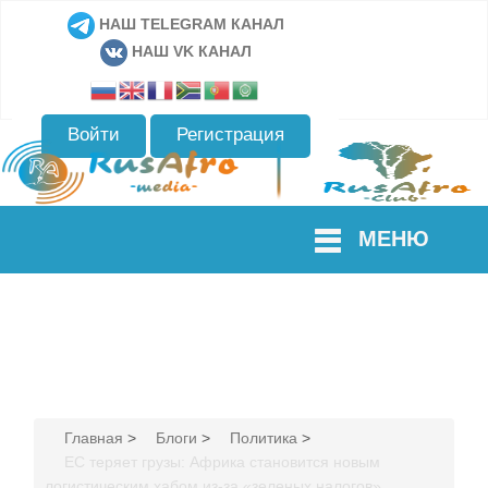
НАШ TELEGRAM КАНАЛ
НАШ VK КАНАЛ
Войти
Регистрация
МЕНЮ
Главная
>
Блоги
>
Политика
>
ЕС теряет грузы: Африка становится новым
логистическим хабом из-за «зеленых налогов»