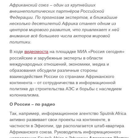
А
фриканский союз – один из крупнейших
внешнеполитических партнёров Российской
Федерации. По прогнозам экспертов, в ближайшие
несколько десятилетий Африка станет одним из
центров мирового развития, что привлекает к ней
внимание всё большего числа акторов мировой
политики.
В ходе
видеомоста
на площадке МИА «Россия сегодня»
российские и зарубежные эксперты в области
международных отношений, экономики, медиа и
образования обсудили различные стороны
взаимодействия России со странами Африканского
континента – от сотрудничества в информационной
политике до строительства АЭС и борьбы с наследием
колониализма.
О России – по радио
Так, например, информационное агентство Sputnik Africa
активно развивает свои проекты на континенте, в
частности в Эфиопии, где располагается штаб-квартира
Африканского союза. Руководитель информационного
направления Sputnik Africa в Эфиопии
Александр Щипин