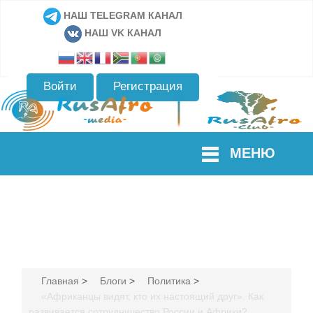
НАШ TELEGRAM КАНАЛ
НАШ VK КАНАЛ
Войти
Регистрация
МЕНЮ
Главная
>
Блоги
>
Политика
>
«Африканцы видят, кто их настоящий друг». Как
развивается сотрудничество России и Африки?