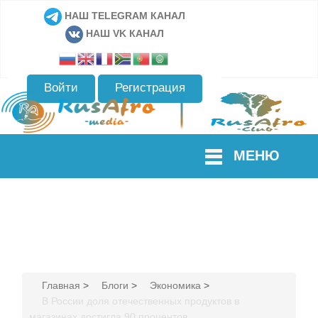
НАШ TELEGRAM КАНАЛ
НАШ VK КАНАЛ
Войти
Регистрация
МЕНЮ
Главная
>
Блоги
>
Экономика
>
В России доля отечественных продуктов в
магазинах достигла 90 процентов