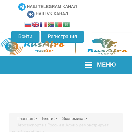
НАШ TELEGRAM КАНАЛ
НАШ VK КАНАЛ
Войти
Регистрация
МЕНЮ
Главная
>
Блоги
>
Экономика
>
Агроэкспорт из России в Алжир демонстрирует
устойчивый рост