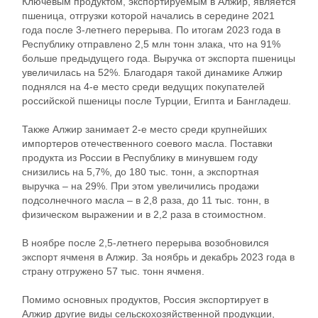
Ключевым продуктом, экспортируемым в Алжир, является
пшеница, отгрузки которой начались в середине 2021
года после 3-летнего перерыва. По итогам 2023 года в
Республику отправлено 2,5 млн тонн злака, что на 91%
больше предыдущего года. Выручка от экспорта пшеницы
увеличилась на 52%. Благодаря такой динамике Алжир
поднялся на 4-е место среди ведущих покупателей
российской пшеницы после Турции, Египта и Бангладеш.
Также Алжир занимает 2-е место среди крупнейших
импортеров отечественного соевого масла. Поставки
продукта из России в Республику в минувшем году
снизились на 5,7%, до 180 тыс. тонн, а экспортная
выручка – на 29%. При этом увеличились продажи
подсолнечного масла – в 2,8 раза, до 11 тыс. тонн, в
физическом выражении и в 2,2 раза в стоимостном.
В ноябре после 2,5-летнего перерыва возобновился
экспорт ячменя в Алжир. За ноябрь и декабрь 2023 года в
страну отгружено 57 тыс. тонн ячменя.
Помимо основных продуктов, Россия экспортирует в
Алжир другие виды сельскохозяйственной продукции,