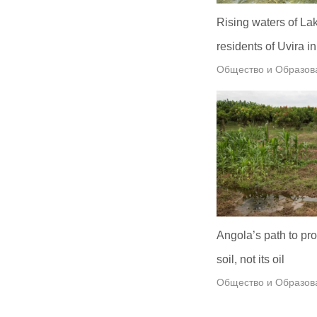
Rising waters of La
residents of Uvira 
Общество и Образов
Angola’s path to pros
soil, not its oil
Общество и Образов