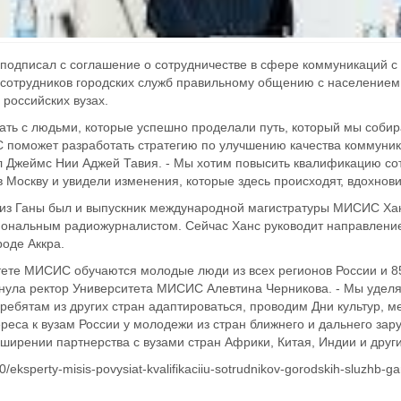
одписал с соглашение о сотрудничестве в сфере коммуникаций с 
 сотрудников городских служб правильному общению с населением
 российских вузах.
ать с людьми, которые успешно проделали путь, который мы собира
поможет разработать стратегию по улучшению качества коммуника
 Джеймс Нии Аджей Тавия. - Мы хотим повысить квалификацию со
в Москву и увидели изменения, которые здесь происходят, вдохнови
 из Ганы был и выпускник международной магистратуры МИСИС Ханс
иональным радиожурналистом. Сейчас Ханс руководит направлен
роде Аккра.
тете МИСИС обучаются молодые люди из всех регионов России и 85
кнула ректор Университета МИСИС Алевтина Черникова. - Мы уде
 ребятам из других стран адаптироваться, проводим Дни культур
реса к вузам России у молодежи из стран ближнего и дальнего за
ширении партнерства с вузами стран Африки, Китая, Индии и други
10/eksperty-misis-povysiat-kvalifikaciiu-sotrudnikov-gorodskih-sluzhb-g