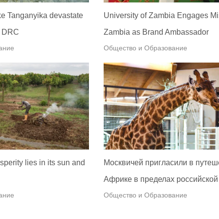
ke Tanganyika devastate
University of Zambia Engages Mi
in DRC
Zambia as Brand Ambassador
ание
Общество и Образование
perity lies in its sun and
Москвичей пригласили в путеш
Африке в пределах российской
ание
Общество и Образование