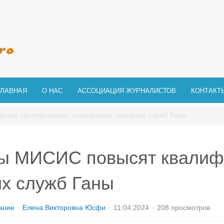
ГЛАВНАЯ
О НАС
АССОЦИАЦИЯ ЖУРНАЛИСТОВ
КОНТАКТ
ысят квалификацию сотрудников городских служб Ганы
ы МИСИС повысят квалиф
их служб Ганы
ание
Елена Викторовна Юсфи
11.04.2024
208 просмотров