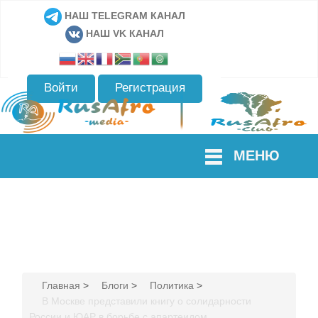
НАШ TELEGRAM КАНАЛ
НАШ VK КАНАЛ
Войти
Регистрация
МЕНЮ
Главная
>
Блоги
>
Политика
>
В Москве представили книгу о солидарности
России и ЮАР в борьбе с апартеидом