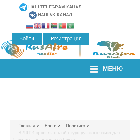
НАШ TELEGRAM КАНАЛ
НАШ VK КАНАЛ
Войти
Регистрация
МЕНЮ
Главная
>
Блоги
>
Политика
>
В ЛЭТИ провели онлайн-курс русского языка для
будущих студентов из Африки