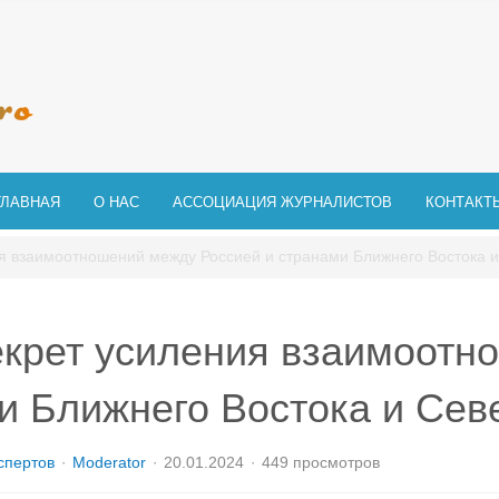
ГЛАВНАЯ
О НАС
АССОЦИАЦИЯ ЖУРНАЛИСТОВ
КОНТАКТ
ия взаимоотношений между Россией и странами Ближнего Востока 
екрет усиления взаимоотн
и Ближнего Востока и Се
спертов
Moderator
20.01.2024
449 просмотров