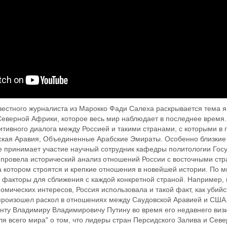
вестного журналиста из Марокко Фади Салеха раскрывается тема я
Северной Африки, которое весь мир наблюдает в последнее время
итивного диалога между Россией и такими странами, с которыми 
вская Аравия, Объединенные Арабские Эмираты. Особенно близкие
е принимает участие научный сотрудник кафедры политологии Госу
 провела исторический анализ отношений России с восточными стр
 котором строятся и крепкие отношения в новейшей истории. По мн
 факторы для сближения с каждой конкретной страной. Например,
мических интересов, Россия использовала и такой факт, как убийс
 произошел раскол в отношениях между Саудовской Аравией и США
нту Владимиру Владимировичу Путину во время его недавнего ви
я всего мира" о том, что лидеры стран Персидского Залива и Севе