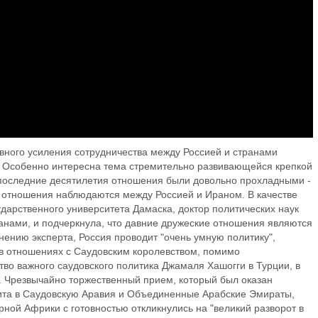
вного усиления сотрудничества между Россией и странами
. Особенно интересна тема стремительно развивающейся крепкой
в последние десятилетия отношения были довольно прохладными -
 отношения наблюдаются между Россией и Ираном. В качестве
дарственного университета Дамаска, доктор политических наук
анами, и подчеркнула, что давние дружеские отношения являются
ению эксперта, Россия проводит "очень умную политику",
 в отношениях с Саудовским королевством, помимо
тво важного саудовского политика Джамаля Хашогги в Турции, в
. Чрезвычайно торжественный прием, который был оказан
зита в Саудовскую Аравия и Объединенные Арабские Эмираты,
рной Африки с готовностью откликнулись на "великий разворот в