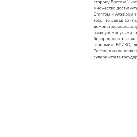
сторону Востока", к
множество достигнут
Египтом и Алжиром т
том, что Запад во гл
демонстрировала др
вышеупомянутыми стр
беспрецедентных сан
экономике ВРИКС, гд
России в мире являе
суверенитета госуда