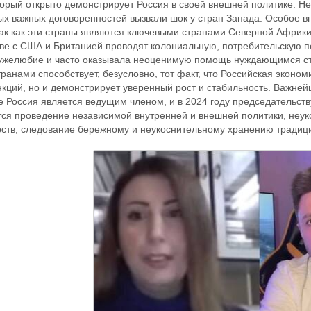
оторый открыто демонстрирует Россия в своей внешней политике. 
ых важных договоренностей вызвали шок у стран Запада. Особое 
ак как эти страны являются ключевыми странами Северной Африки.
аве с США и Британией проводят колониальную, потребительскую по
ужелюбие и часто оказывала неоценимую помощь нуждающимся стр
анами способствует, безусловно, тот факт, что Российская эконом
кций, но и демонстрирует уверенный рост и стабильность. Важне
е Россия является ведущим членом, и в 2024 году председательст
тся проведение независимой внутренней и внешней политики, неу
рств, следование бережному и неукоснительному хранению тради