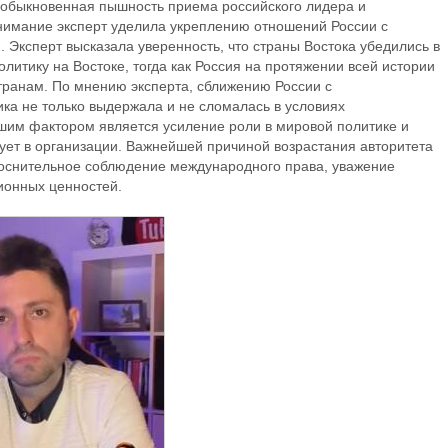
Необыкновенная пышность приема российского лидера и
внимание эксперт уделила укреплению отношений России с
 Эксперт высказала уверенность, что страны Востока убедились в
литику на Востоке, тогда как Россия на протяжении всей истории
анам. По мнению эксперта, сближению России с
ика не только выдержала и не сломалась в условиях
йшим фактором является усиление роли в мировой политике и
вует в организации. Важнейшей причиной возрастания авторитета
коснительное соблюдение международного права, уважение
ционных ценностей.