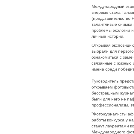
Международный этап 
впервые стала Танза
(представительство Р
талантливые снимки
проблемы экологии и
личные истории.
Открывая экспозицию
выбрали для первого
ознакомиться с заме
связанные с жизнью 
имена среди победит
Руководитель предст
открываем фотовыста
бесстрашным журнали
были для него не па
профессионализм, эт
"Фотожурналисты афри
работы конкурса у н
станут лауреатами к
Международного фото