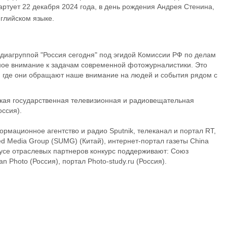
ртует 22 декабря 2024 года, в день рождения Андрея Стенина,
нглийском языке.
иагруппой "Россия сегодня" под эгидой Комиссии РФ по делам
ое внимание к задачам современной фотожурналистики. Это
, где они обращают наше внимание на людей и события рядом с
ая государственная телевизионная и радиовещательная
ссия).
ационное агентство и радио Sputnik, телеканал и портал RT,
ed Media Group (SUMG) (Китай), интернет-портал газеты China
татусе отраслевых партнеров конкурс поддерживают: Союз
 Photo (Россия), портал Photo-study.ru (Россия).