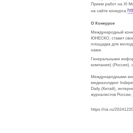
Прием работ на XI М
ht
на сайте конкурса
О Конкурсе
Международный конку
ЮНЕСКО, ставит сво
площадка для молоды
нами.
Генеральными инфор
компания) (Россия),
Международными инф
медиахолдинг Indepe
Daily (Китай), интер
журналистов России, 
https://ria.ru/202412