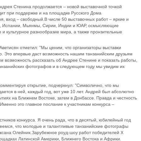
дрея Стенина продолжается – новой выставочной точкой
дит при поддержке и на площадке Русского Дома
ря, вход – свободный.В числе 50 выставочных работ – яркие и
и, Испании, Мьянмы, Сирии, Индии и ЮАР, осмысляющие
 и культурное разнообразие мира, а также пронзительные
ветисян отметил: "Мы ценим, что организаторы выставки
ию. Это впервые даст возможность нашим танзанийским друзьям
м возможность рассказать об Андрее Стенине и показать работы,
танзанийских фотографов и в следующем году мы увидим их
комментируя открытие, подчеркнул: "Символично, что мы
ется в ней, каждый год, вот уже 10 лет. Андрей был абсолютно
ытиях на Ближнем Востоке, затем в Донбассе. Правда и честность
менно это главное послание к участникам конкурса –
тников конкурса. Я очень рада, что в десятый, юбилейный год
адеемся, что молодые и талантливые танзанийские фотографы
 Оксана Олейник.Зарубежное роуд-шоу работ победителей Х
щадках Латинской Америки, Ближнего Востока и Африки.