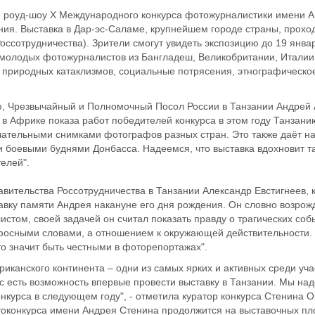
роуд-шоу Х Международного конкурса фотожурналистики имени Ан
ния. Выставка в Дар-эс-Саламе, крупнейшем городе страны, прохо
оссотрудничества). Зрители смогут увидеть экспозицию до 19 янва
 молодых фотожурналистов из Бангладеш, Великобритании, Итали
 природных катаклизмов, социальные потрясения, этнографическое
, Чрезвычайный и Полномочный Посол России в Танзании Андрей А
 в Африке показа работ победителей конкурса в этом году Танзан
чательными снимками фотографов разных стран. Это также даёт на
и боевыми буднями Донбасса. Надеемся, что выставка вдохновит 
елей".
авительства Россотрудничества в Танзании Александр Евстигнеев, 
вку памяти Андрея накануне его дня рождения. Он словно возрожда
стом, своей задачей он считал показать правду о трагических соб
фосными словами, а отношением к окружающей действительности. И
о значит быть честными в фоторепортажах".
канского континента – одни из самых ярких и активных среди учас
ас есть возможность впервые провести выставку в Танзании. Мы н
онкурса в следующем году", - отметила куратор конкурса Стенина
конкурса имени Андрея Стенина продолжится на выставочных пло