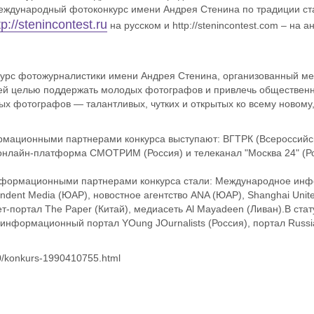
еждународный фотоконкурс имени Андрея Стенина по традиции ста
tp://stenincontest.ru
на русском и http://stenincontest.com – на а
рс фотожурналистики имени Андрея Стенина, организованный мед
ей целью поддержать молодых фотографов и привлечь общественн
х фотографов — талантливых, чутких и открытых ко всему новому
мационными партнерами конкурса выступают: ВГТРК (Всероссийск
 онлайн-платформа СМОТРИМ (Россия) и телеканал "Москва 24" (Ро
ормационными партнерами конкурса стали: Международное информ
ndent Media (ЮАР), новостное агентство ANA (ЮАР), Shanghai Unit
нет-портал The Paper (Китай), медиасеть Al Mayadeen (Ливан).В с
информационный портал YOung JOurnalists (Россия), портал Russian
20/konkurs-1990410755.html