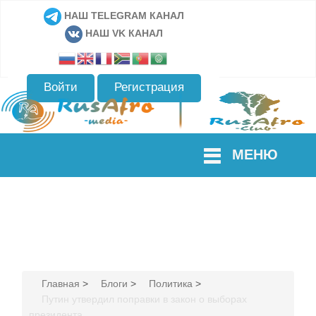
НАШ TELEGRAM КАНАЛ
НАШ VK КАНАЛ
Войти
Регистрация
МЕНЮ
Главная
>
Блоги
>
Политика
>
Путин утвердил поправки в закон о выборах
президента