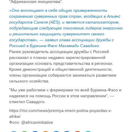
"Африканская инициатива".
«Оно воплощает в себе общую приверженность
сохранению суверенных прав стран, входящих в Альянс
государств Сахеля (AES), и является катализатором,
побуждающим следующее поколение лидеров энергично
и решительно защищать суверенитет своего
государства», — заявил глава ассоциации дружбы с
Россией в Буркина-Фасо Махамади Савадого.
Ранее руководитель ассоциации дружбы с Россией
рассказал о планах недавно зарегистрированной
организации основать представительства в регионах.
Кроме демонстраций и общественной деятельности,
члены организации собираются заниматься развитием
сельского хозяйства.
"Мы уже работаем с фермерами по всей Буркина-Фасо и
надеемся на помощь России в этом направлении", —
отметил Савадого.
https://rtvi.com/news/premiya-imeni-putina-poyavilas-v-
afrike/
Фото:
@africaninitiative