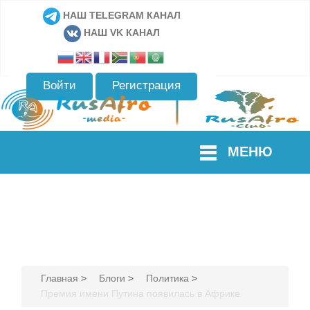
НАШ TELEGRAM КАНАЛ
НАШ VK КАНАЛ
Войти
Регистрация
МЕНЮ
Главная
>
Блоги
>
Политика
>
Премия имени Путина появилась в Африке