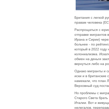
Британия с легкой р
правам человека (ЕС
Распрощаться с юрисд
отправке мигрантов 
Ирана и Сирии) чере
больнее - по рейтин
который в 2022 году 
колониализма. Искат
обмен на деньги зак
вернуться либо на ро
Однако мигранты и с
иски и в британские
намекали, что план 
Верховный суд постав
Но проблемы с мигра
Старого Света брать 
Италии. Вот и живущ
нелегалов, переправл