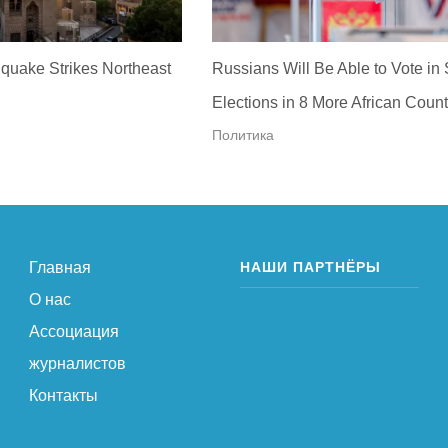
quake Strikes Northeast
Russians Will Be Able to Vote in
Elections in 8 More African Count
Политика
Главная
НАШИ ПАРТНЁРЫ
О нас
Ассоциация
журналистов
Контакты