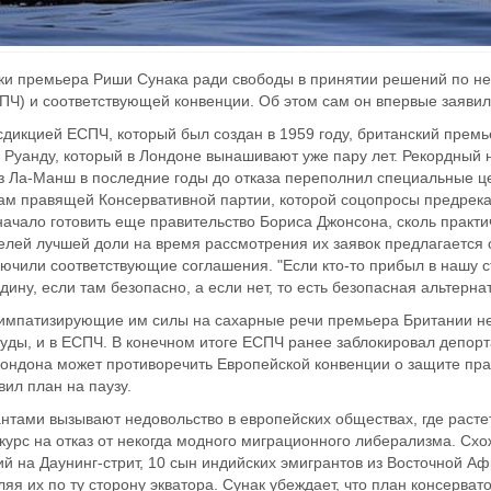
уки премьера Риши Сунака ради свободы в принятии решений по н
ПЧ) и соответствующей конвенции. Об этом сам он впервые заявил
икцией ЕСПЧ, который был создан в 1959 году, британский премьер
в Руанду, который в Лондоне вынашивают уже пару лет. Рекордный 
з Ла-Манш в последние годы до отказа переполнил специальные цен
гам правящей Консервативной партии, которой соцопросы предрека
начало готовить еще правительство Бориса Джонсона, сколь практич
елей лучшей доли на время рассмотрения их заявок предлагается о
лючили соответствующие соглашения. "Если кто-то прибыл в нашу с
дину, если там безопасно, а если нет, то есть безопасная альтернат
импатизирующие им силы на сахарные речи премьера Британии не 
 суды, и в ЕСПЧ. В конечном итоге ЕСПЧ ранее заблокировал депор
Лондона может противоречить Европейской конвенции о защите пра
ил план на паузу.
нтами вызывают недовольство в европейских обществах, где расте
курс на отказ от некогда модного миграционного либерализма. Схо
ий на Даунинг-стрит, 10 сын индийских эмигрантов из Восточной А
яя их по ту сторону экватора. Сунак убеждает, что план консерва