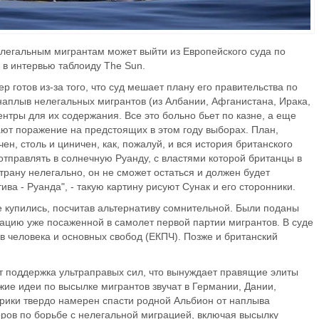
елегальным мигрантам может выйти из Европейского суда по
 в интервью таблоиду The Sun.
 готов из-за того, что суд мешает плану его правительства по
наплыв нелегальных мигрантов (из Албании, Афганистана, Ирака,
тры для их содержания. Все это больно бьет по казне, а еще
ют поражение на предстоящих в этом году выборах. План,
ен, столь и циничен, как, пожалуй, и вся история британского
тправлять в солнечную Руанду, с властями которой британцы в
трану нелегально, он не сможет остаться и должен будет
ива - Руанда", - такую картину рисуют Сунак и его сторонники.
купились, посчитав альтернативу сомнительной. Были поданы
тацию уже посаженной в самолет первой партии мигрантов. В суде
в человека и основных свобод (ЕКПЧ). Позже и британский
т поддержка ультраправых сил, что вынуждает правящие элиты
жие идеи по высылке мигрантов звучат в Германии, Дании,
фрики твердо намерен спасти родной Альбион от наплыва
торов по борьбе с нелегальной миграцией, включая высылку