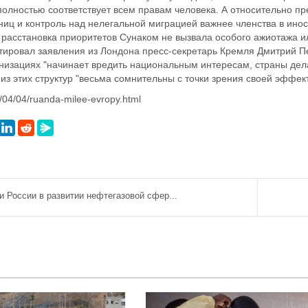
 полностью соответствует всем правам человека. А относительно п
аниц и контроль над нелегальной миграцией важнее членства в ино
 расстановка приоритетов Сунаком не вызвала особого ажиотажа ил
ировал заявления из Лондона пресс-секретарь Кремля Дмитрий Пес
изациях "начинает вредить национальным интересам, страны дела
из этих структур "весьма сомнительны с точки зрения своей эффек
4/04/04/ruanda-milee-evropy.html
 России в развитии нефтегазовой сфер...