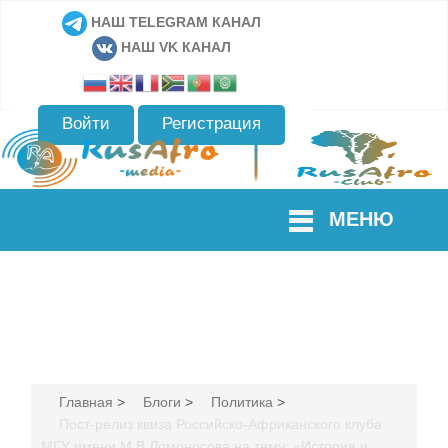
НАШ TELEGRAM КАНАЛ
НАШ VK КАНАЛ
Войти
Регистрация
МЕНЮ
Главная
>
Блоги
>
Политика
>
Пост-релиз квиза Российско-Африканского клуба
МГУ имени М.В.Ломоносова на тему: «История и