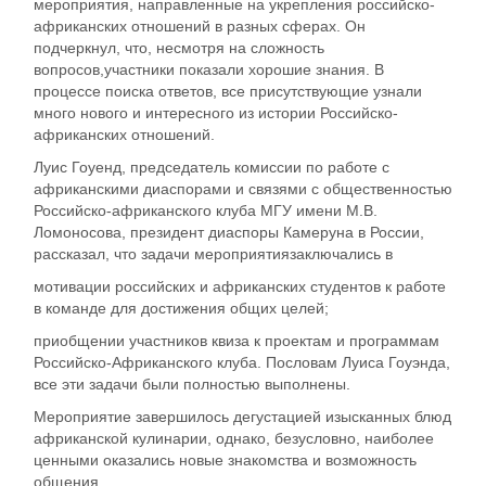
мероприятия
,
направленные на укрепления российско-
африканских отношений в разных сферах
. Он
подчеркнул, что
,
несмотря на сложность
вопросов
,
участники
показали хорошие знания
. В
процессе поиска ответов
,
все присутствующие узнали
много нового и интересного из истории Российско-
африканских отношений.
Луис Гоуенд
,
председатель комиссии по работе с
африканскими диаспорами и связями с общественностью
Российско-африканского клуба МГУ имени М.В.
Ломоносова, президент диаспоры
Камеруна в России
,
рассказал,
что задач
и
мероприятия
заключались в
мотив
ации
российских и африканских студентов к
работ
е
в команде для достижения общих целей;
приобщ
ении
участников квиза к проектам и программам
Российско-Африканского клуба
.
По
словам Луиса Гоуэнда,
все эти задачи б
ыли
полностью выполнены.
Мероприятие завершилось дегустацией изысканных блюд
африканской кулинарии, однако, безусловно, наиболее
ценными оказались новые знакомства и возможность
общения.