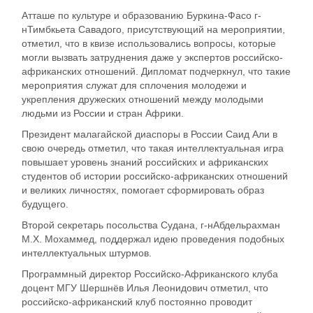
Атташе по культуре и образованию Буркина-Фасо г
-
н
Тимбкьета Савадого,
присутствующий
на мероприятии
,
отметил, что в квизе использовались вопросы, которые
могли вызвать затруднения даже у экспертов российско-
африканских отношений
.
Дипломат подчеркнул
, что такие
мероприятия служат для сплочения молодежи и
укрепления дружеских отношений между молодыми
людьми из России и стран Африки
.
Прези
дент малагайской диаспоры в России Са
ид
Али в
свою очередь отметил, что такая интеллектуальная игра
повышает уровень знаний российских и африканских
студентов об истории российско-африканских отношений
и великих личностях, помогает сформировать образ
будущего.
Второй секретарь
посольства Судана
,
г
-н
Абдельрахман
М.Х. Мохаммед
,
поддержал идею проведения
подобных
интеллектуальных штурмов
.
Программный
директор Российско-Африканского клуба
доцент МГУ Шершнёв Илья Леонидович отметил
,
что
российско-африканский клуб постоянно проводит