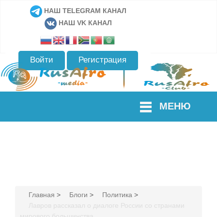
НАШ TELEGRAM КАНАЛ
НАШ VK КАНАЛ
Войти
Регистрация
МЕНЮ
Главная
>
Блоги
>
Политика
>
Лавров рассказал о диалоге России со странами
мирового большинства