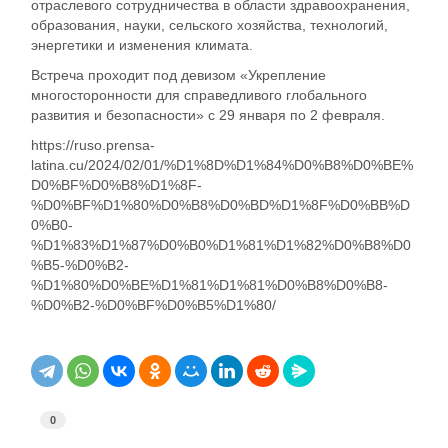
отраслевого сотрудничества в области здравоохранения,
образования, науки, сельского хозяйства, технологий,
энергетики и изменения климата.
Встреча проходит под девизом «Укрепление
многосторонности для справедливого глобального
развития и безопасности» с 29 января по 2 февраля.
https://ruso.prensa-
latina.cu/2024/02/01/%D1%8D%D1%84%D0%B8%D0%BE%
D0%BF%D0%B8%D1%8F-
%D0%BF%D1%80%D0%B8%D0%BD%D1%8F%D0%BB%D
0%B0-
%D1%83%D1%87%D0%B0%D1%81%D1%82%D0%B8%D0
%B5-%D0%B2-
%D1%80%D0%BE%D1%81%D1%81%D0%B8%D0%B8-
%D0%B2-%D0%BF%D0%B5%D1%80/
0