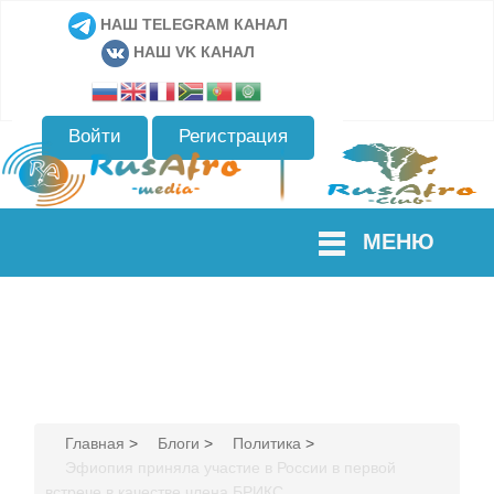
НАШ TELEGRAM КАНАЛ
НАШ VK КАНАЛ
Войти
Регистрация
МЕНЮ
Главная
>
Блоги
>
Политика
>
Эфиопия приняла участие в России в первой
встрече в качестве члена БРИКС