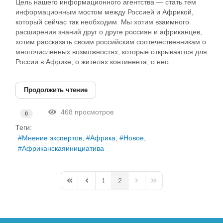
Цель нашего информационного агентства — стать тем
информационным мостом между Россией и Африкой,
который сейчас так необходим. Мы хотим взаимного
расширения знаний друг о друге россиян и африканцев,
хотим рассказать своим российским соотечественникам о
многочисленных возможностях, которые открываются для
России в Африке, о жителях континента, о нео...
Продолжить чтение
468 просмотров
0
Теги:
Мнение экспертов
Африка
Новое
Африканскаяинициатива
1
2
First Page
Previous Page
Next Page
Last Page