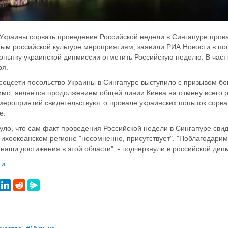
краины сорвать проведение Российской недели в Сингапуре прова
ым российской культуре мероприятиям, заявили РИА Новости в пос
опытку украинской дипмиссии отметить Российскую неделю. В час
ря.
 соцсети посольство Украины в Сингапуре выступило с призывом бо
имо, является продолжением общей линии Киева на отмену всего рус
ероприятий свидетельствуют о провале украинских попыток сорвать
ве.
ло, что сам факт проведения Российской недели в Сингапуре свиде
-Тихоокеанском регионе "несомненно, присутствует". "Поблагодари
наши достижения в этой области", - подчеркнули в российской дип
ти