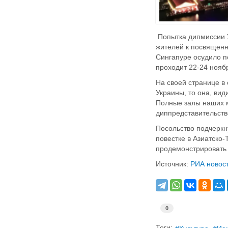
Попытка дипмиссии У
жителей к посвященн
Сингапуре осудило п
проходит 22-24 нояб
На своей странице в
Украины, то она, вид
Полные залы наших м
диппредставительст
Посольство подчеркну
повестке в Азиатско
продемонстрировать 
Источник:
РИА новос
0
Теги: