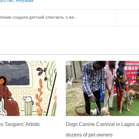
усство
Музыка
понии создали детский спектакль о же...
s Tangiers' Artistic
Dogs Canine Carnival in Lagos at
dozens of pet owners