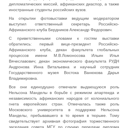
дипломатических миссий, африканских диаспор, а также
иностранные студенты российских вузов.
На открытии фотовыставки ведущим модератором
выступил ответственный секретарь Российско-
Африканского клуба Бердников Александр Федорович.
С приветственными словами к гостям выставки
обратились: первый вице-президент Российско-
Африканского клуба, декан факультета глобальных
процессов имени М.В.Ломоносова Ильин Илья
Вячеславович; декан экономического факультета РУДН
Андронова Инна Витальевна и научный сотрудник
Государственного музея Востока Ванюкова Дарья
Владимировна.
Все они единодушно отмечали выдающуюся роль
Нельсона Манделы в борьбе с режимом апартеида и
независимость африканских народов от колониального
гнета европейских стран. Отмечалась также роль
Московского университета в поддержке Нельсона
Манделы, пребывавшего в то время в тюрьме. Тому
свидетельствует архивная фотография торжественного
заседания совета МГУ по случаю передачи диплома