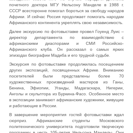
почетного доктора МГУ Нельсону Манделе в 1988 г.
СССР всесторонне помогал бороться за свободу народов
Африки. И сейчас Россия продолжает помогать народам
Африканского континента укреплять свою независимость.
Далее экскурсию по фотовыставке провел Гоуенд Луис –
директор департамента по взаимодействию с
африканскими диаспорами и СМИ Российско-
Африканского клуба. Он рассказал о самых ярких
эпизодах биографии Мадиба и его трудной судьбе.
Экскурсия по фотовыставке продолжилась посещением
других экспозиций, посвященных Африке. Вниманию
посетителей были представлены более 70
художественных произведений мастеров из Ганы,
Бенина, Эфиопии, Уганды, Мадагаскара, Нигерии,
Анголы и скульптора из Буркина-Фасо. Особенное место
в экспозиции занимают африканские художники, живущие
и работающие в России.
В завершение мероприятия гостей фотовыставки ждал
сюрприз. Африканские студенты Московского
политехнического университета подготовили творческую
программу в честь 105-летия Нельсона Манделы. Они