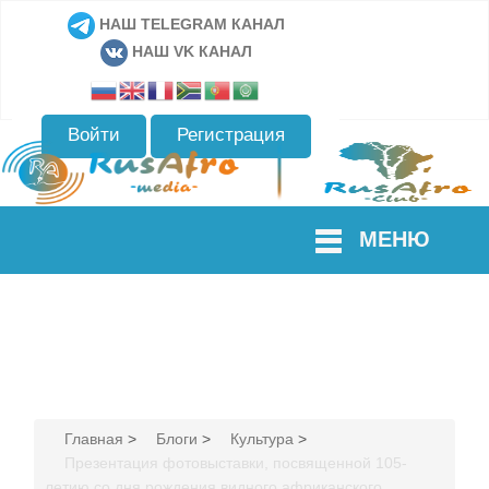
НАШ TELEGRAM КАНАЛ
НАШ VK КАНАЛ
Войти
Регистрация
МЕНЮ
Главная
>
Блоги
>
Культура
>
Презентация фотовыставки, посвященной 105-
летию со дня рождения видного африканского