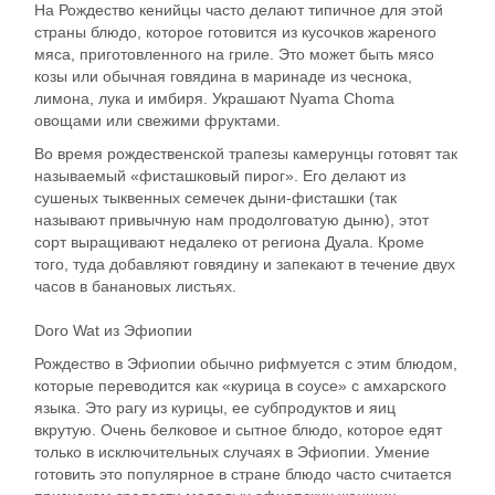
На Рождество кенийцы часто делают типичное для этой
страны блюдо, которое готовится из кусочков жареного
мяса, приготовленного на гриле. Это может быть мясо
козы или обычная говядина в маринаде из чеснока,
лимона, лука и имбиря. Украшают Nyama Choma
овощами или свежими фруктами.
Во время рождественской трапезы камерунцы готовят так
называемый «фисташковый пирог». Его делают из
сушеных тыквенных семечек дыни-фисташки (так
называют привычную нам продолговатую дыню), этот
сорт выращивают недалеко от региона Дуала. Кроме
того, туда добавляют говядину и запекают в течение двух
часов в банановых листьях.
Doro Wat из Эфиопии
Рождество в Эфиопии обычно рифмуется с этим блюдом,
которые переводится как «курица в соусе» с амхарского
языка. Это рагу из курицы, ее субпродуктов и яиц
вкрутую. Очень белковое и сытное блюдо, которое едят
только в исключительных случаях в Эфиопии. Умение
готовить это популярное в стране блюдо часто считается