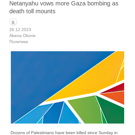
Netanyahu vows more Gaza bombing as
death toll mounts
26.12.2023
Abena Okorie
Политика
Dozens of Palestinians have been killed since Sunday in