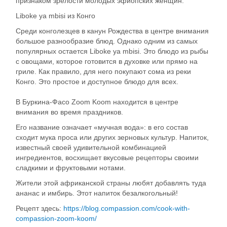
признаком зрелости молодых эфиопских женщин.
Liboke ya mbisi из Конго
Среди конголезцев в канун Рождества в центре внимания
большое разнообразие блюд. Однако одним из самых
популярных остается Liboke ya mbisi. Это блюдо из рыбы
с овощами, которое готовится в духовке или прямо на
гриле. Как правило, для него покупают сома из реки
Конго. Это простое и доступное блюдо для всех.
В Буркина-Фасо Zoom Koom находится в центре
внимания во время праздников.
Его название означает «мучная вода»: в его состав
сходит мука проса или других зерновых культур. Напиток,
известный своей удивительной комбинацией
ингредиентов, восхищает вкусовые рецепторы своими
сладкими и фруктовыми нотами.
Жители этой африканской страны любят добавлять туда
ананас и имбирь. Этот напиток безалкогольный!
Рецепт здесь:
https://blog.compassion.com/cook-with-
compassion-zoom-koom/