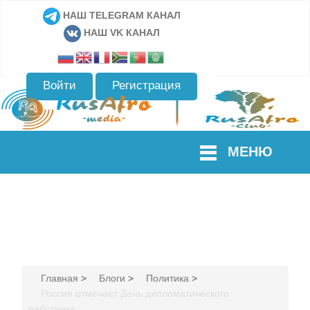
НАШ TELEGRAM КАНАЛ
НАШ VK КАНАЛ
Войти
Регистрация
МЕНЮ
Главная
>
Блоги
>
Политика
>
Россия отмечает День дипломатического
работника