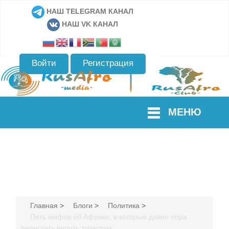
НАШ TELEGRAM КАНАЛ
НАШ VK КАНАЛ
Войти
Регистрация
МЕНЮ
Главная
>
Блоги
>
Политика
>
Пять мифов об Африке, в которые давно пора
перестать верить туристам