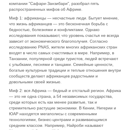
компании "Сафари-Занзибари", разобрал пять
распространенных мифов об Африке.
Миф 1: африканцы — несчастные люди. Бытует мнение,
что жизнь африканцев — это бесконечная борьба с
бедностью, болезнями и конфликтами. Однако
исследования показывают, что уровень счастья не всегда
зависит от экономического благополучия. Согласно
исследованию PNAS, жители многих африканских стран
входят в число самых счастливых в мире. Например, в
Танзании, популярной среди туристов, людей встречают
с улыбками, песнями и танцами. Семейные ценности,
богатые культурные традиции и теплые отношения внутри
сообществ делают африканцев радостными и
довольными своей жизнью.
Миф 2: вся Африка — бедный и отсталый регион. Африка
— это не одна страна, а 54 независимых государства,
среди которых есть как менее развитые, так и
стремительно растущие экономики. В Кении, Нигерии и
ЮАР находятся мегаполисы с современными
технологиями, бизнес-центрами и развивающимся
средним классом. Например, Найроби называют