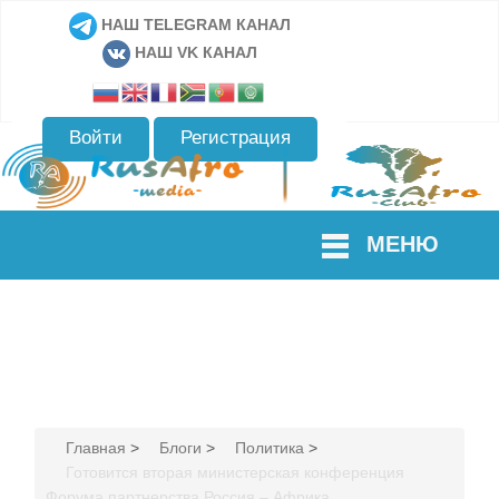
НАШ TELEGRAM КАНАЛ
НАШ VK КАНАЛ
Войти
Регистрация
МЕНЮ
Главная
>
Блоги
>
Политика
>
Готовится вторая министерская конференция
Форума партнерства Россия – Африка