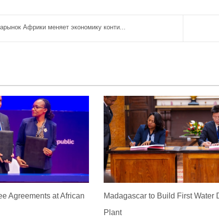
арынок Африки меняет экономику конти...
ee Agreements at African
Madagascar to Build First Water 
m
Plant