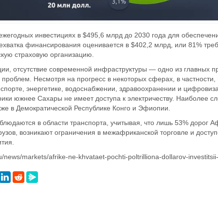
ежегодных инвестициях в $495,6 млрд до 2030 года для обеспечен
нехватка финансирования оценивается в $402,2 млрд, или 81% треб
кую страховую организацию.
ии, отсутствие современной инфраструктуры — одно из главных пр
проблем. Несмотря на прогресс в некоторых сферах, в частности, 
нспорте, энергетике, водоснабжении, здравоохранении и цифровиза
ики южнее Сахары не имеет доступа к электричеству. Наиболее сл
акже в Демократической Республике Конго и Эфиопии.
людаются в области транспорта, учитывая, что лишь 53% дорог Аф
грузов, возникают ограничения в межафриканской торговле и дост
ития.
u/news/markets/afrike-ne-khvataet-pochti-poltrilliona-dollarov-investitsi