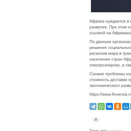
Африка нуждается в 
развития. При этом 
ссылкой на Африканс
По данным организац
решения социальных 
регионов мира в тра
населения стран Афр
электроэнергии, а т
Схожие проблемы наб
стоимость доставки 
экономического разв
https://www.finversia.r
0
Теги: