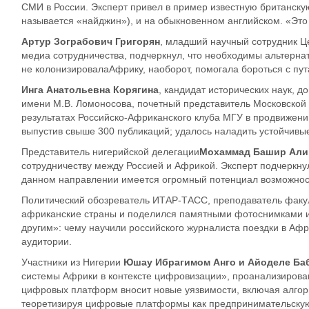
СМИ в России. Эксперт привел в пример известную британскую
называется «
найджин
»), и на обыкновенном английском. «Эт
Артур
Зограбович
Григорян
, младший научный сотрудник Ц
медиа сотрудничества, подчеркнул, что необходимы альтерна
не колонизировала
Африку
, наоборот, помогала бороться с п
Инга Анатольевна Корягина
, кандидат
и
сторических наук
, д
имени М.В. Ломоносова,
п
очетный представитель Московско
результатах
Российско-Африканского клуба МГУ в
продвижени
выпустив свыше 300 публикаций
;
удалось наладить
устойчивые
Представитель нигерийской делегации
Мохаммад Башир Али
сотрудни
честву между Россией и Африкой. Эксперт подчеркну
данном направлении имеется огромный потенциал возможност
Политический обозреватель ИТАР-ТАСС, преподаватель факу
африканские страны и поделился памятными фотоснимками из
другим»: чему научили российского журналиста поездки в Аф
аудитории.
Участники из Нигерии
Юшау
Ибрагимом Анго и
Айоделе
Ба
системы Африки в контексте цифровизации», проанализиров
цифровых платформ вносит новые уязвимости, включая алгор
теоретизируя цифровые платформы как предпринимательскую 