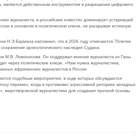
да, является действенным инструментом в разрешении цифрового
нению журналиста, в российские новостях доминирует устаревший
оссии в основном в политическом ключе, не раскрывая истинную
мени
Н.Э.Баумана
напомнил, что в 2026 году отмечается 70
летие
 сохранение археологического наследия Судана.
ни М.В. Ломоносова. Он
поддержал мнение журналиста из Ганы
дит через политические клише. «
Нам нужна журналистика,
ованных африканских журналистов в России.
яются подобные мероприятия, в ходе которых обсуждаются
эпоху перемен,
когда в противовес агрессивной риторике западных
», миротворческой журналистики для создания прочной основы