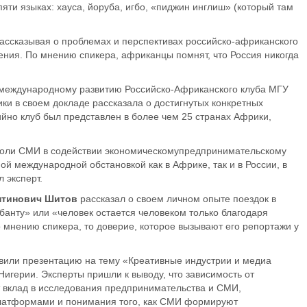
яти языках: хауса, йоруба, игбо, «пиджин инглиш» (который там
рассказывая о проблемах и перспективах российско-африканского
ния. По мнению спикера, африканцы помнят, что Россия никогда
о международному развитию Российско-Африканского клуба МГУ
ики
в своем докладе рассказала о достигнутых конкретных
ийно клуб был представлен
в более чем 25 стран
ах Африки,
роли
СМ
И в содействии экономическому
предпринимательскому
й международной обстановкой как в Африке, так и в России, в
 эксперт.
нтинович Шитов
рассказал о своем личном опыте поездок в
абанту
» или «человек остается человеком только благодаря
 мнению спикера, то доверие, которое вызывают его репортажи у
вили презентацию на тему «Креативные индустрии и медиа
игерии. Эксперты пришли к выводу, что зависимость от
т вклад в исследования предпринимательства и СМИ,
платформами и понимания того, как СМИ формируют