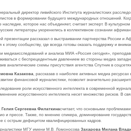
енеральный директор ливийского Института журналистских расслед
алистов в формировании будущего международных отношений. Когд
наследие, которое нас объединяет, считает эксперт. В культурно
русс
кие литераторы укоренились в
коллективном сознании
африкан
оей презентации рассказал о выстраивании партнерства России и А
к этому сообществу, где всегда готовы оказать поддержку и внима
ии медиаисследований и анализа МИА «Россия сегодня», преподав
алкиваться с беспрецедентным давлением во стороны медиа западн
вив аналитические схемы присутствия агентства Спутник в соцсетях
мовна Казакова
, рассказав о наиболее активных медиа ресурсах
 развитии финансовой
журналистики, позволит
значительно расширит
следование роли искусственного интеллекта в современной журнали
енение искусственного интеллекта несет множество рисков.
В свя
а
Гелия Сергеевна Филаткина
считает, что о
сновными проблемами
ио и прессе. Также, по мнению спикера,
доминирование государст
пе с острым дефицитом квалифицированных кадров.
урналистики МГУ имени М.В. Ломоносова
Захарова Милана Влад