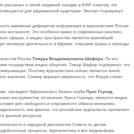
н рассказа
л о своей недавней поездке в ЮАР, отметив, что
 освещается для африканской аудитории. Эксперт подчеркнул
ность взаимным
дефици
том
информации в журналистике России
ком континенте. Это особенно важно в современных реалиях,
 всех сферах, и медиа пространство является важнейшей
дет активную деятельность в Африке, открывая храмы и приходы
алистов России
Тимура Владимировича Шафира
.
П
о его
фрики посредством медиа общения. Тимур Шафир подчеркнул, что
коммуникации
. Поэтому журналистика сейчас является зоной
ое значение. Спикер выразил уверенность, что Форум станет
ва, президент Африканского Бизнес-клуба
Луис
Гоуенд
 таких инструментов, по мнению Луиса
Гоуенда
, является медиа
условия для свободного и откровенного обмена мнениями,
задаченность тем фактом, что российские журналисты проявляют
ься данным ресурсом.
езопасности и народной дипломатии Совета по делам
т судьбоносные процессы, журналистика и вся медиасфера