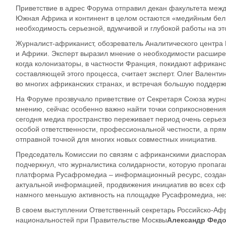
Приветствие в адрес Форума отправил декан факультета м
Южная Африка и континент в целом остаются «медийным белы
необходимость серьезной, вдумчивой и глубокой работы на э
Журналист-африканист, обозреватель Аналитического центр
и Африки
. Эксперт выразил мнение о необходимости расшире
когда колонизаторы, в частности Франция, покидают
африкан
составляющей этого процесса, считает эксперт. Олег Валент
во многих африканских странах, и встречая большую поддержк
На Форуме прозвучало приветствие от
Секретаря Союза журн
мнению, сейчас особенно важ
но найти точки соприкосновени
сегодня медиа пространство переживает перио
д очень серье
особой ответственности, профессиональной честности, а пря
отправной точной для многих новых совместных инициатив.
Председатель Комиссии по связям с африканскими диаспорам
подчеркнул, что журналистика солидарности, которую пропаг
платформа
Русафромедиа
– информационный
ресурс, созда
актуальной информацией, продвижения инициатив во всех сф
намного меньшую активность на площадке
Русафромедиа
, н
В своем выступлении О
тветственный секретарь Российско-Аф
национальностей при Правительстве Москвы
Александр Фед