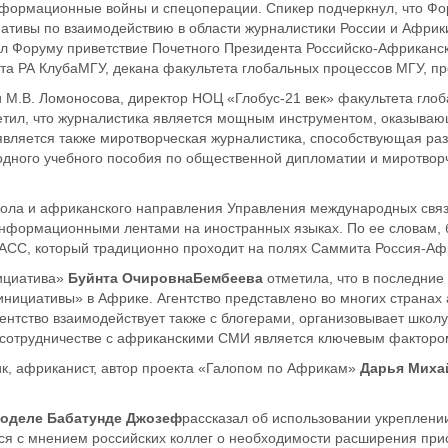
формационные войны и спецоперации. Спикер подчеркнул, что Фо
иативы
по взаимодействию
в области журналистики России и Африки
ал Форуму приветствие
Почетного Президента Российско-Африканск
та РА Клуба
МГУ
, декана ф
акультета глобальных процессов МГУ, 
 М.В. Ломоносова, директор НОЦ «Глобус-21 век» факультета гло
тил, что журналистика является мощным инструментом, оказыва
является
также
миротворческая журналистика, способствующая р
одного
учебного пособия по общественной дипломатии и миротворч
окола и африканского направления Управления международных свя
информационными лентами на иностранных языках
. По ее словам,
ТАСС, который традиционно проходит
на полях Саммита Россия-Аф
ициат
и
ва»
Буйнта
Очировна
Бембеева
отметила, что в последние
нициативы» в Африке. Агентство представлено во многих странах
ентство взаимодействует также с блогерами, организовывает школ
со
трудничестве с африканскими СМИ является ключевым факторо
к, африканист, автор проекта «Галопом по Африкам»
Дарья Миха
оделе
Бабатунде
Джозеф
рассказал об использовании укреплени
лся
с
мнением российских коллег о необходимости расширения прис