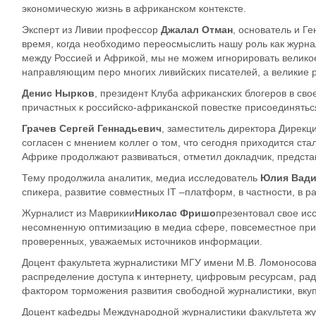
экономическую жизнь в африканском контексте.
Эксперт из Ливии профессор
Джалал Отман
, основатель и Г
время, когда необходимо переосмыслить нашу роль как журн
между Россией и Африкой, мы не можем игнорировать великое 
направляющим перо многих ливийск
их писателей, а в
еликие 
Денис Нырков
, президент Клуба африканских блогеров в св
причастных к российско-африканской повестке присоединяться 
Грачев Сергей Генн
адьевич
, заместитель директора Д
ирекц
соглас
ен
с мнением коллег о том, что сегодня приходится ст
Африке
продолжают развиваться
, отметил докладчик, предста
Тему продолжила аналитик, медиа исследователь
Юлия Вади
спикера, развитие совместных
IT
–платформ
, в частности, в
Журналист из Маврики
и
Николас
Фришо
презентовал свое ис
несомненную оптимизацию в медиа сфере, повсеместное прим
проверенных, уважаемых источников информации.
Доцент факультета журналистики МГУ имени М.В. Ломоносов
распределение доступа к интернету, цифровым ресурсам, рад
фактором торможения развития свободной журналистики, вку
Доцент кафедры Международной журналистики факультета ж