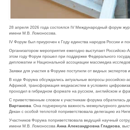
28 апреля 2026 года состоялся IV Международный
ф
орум жур
имени М.В. Ломоносова.
IV Форум был приурочен к Году единства народов России и п
Организатором мероприятия ежегодно выступает Российско-А
этом году Форум прошел при поддержке Федерального госуд
дипломатии и Национальной ассоциации массмедиа исследов
Заявки для участия в Форуме поступили от видных экспертов 
В ходе Форума обсуждались актуальные вопросы российско-а
Африкой, трансформация медиасистем в условиях цифровизац
проходил в гибридном формате на русском, английском и фра
С приветственным словом к участникам форума обратил
а
сь
д
Вартанова
. Она
подчеркнула важность межкультурного диал
Декан
с особой теплотой поприветствовала делегацию из Ниге
Участников Форума поприветствовала ведущий научный сотру
имени М.В. Ломоносова
Анна Александровна Гладкова
, вы