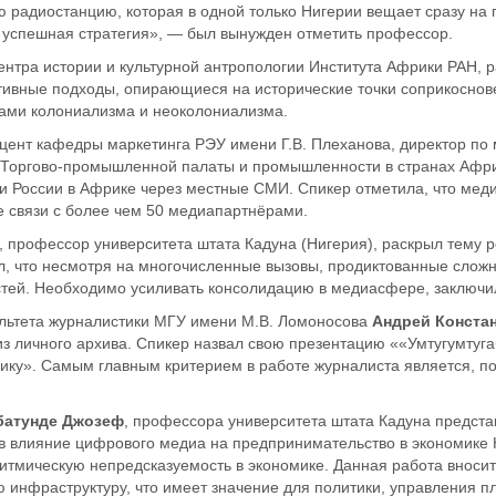
 радиостанцию, которая в одной только Нигерии вещает сразу на п
о успешная стратегия», — был вынужден отметить профессор.
ентра истории и культурной антропологии Института Африки РАН, 
тивные подходы, опирающиеся на исторические точки соприкоснове
утами колониализма и неоколониализма.
оцент кафедры маркетинга РЭУ имени Г.В. Плеханова, директор п
й Торгово-промышленной палаты и промышленности в странах Афр
и России в Африке через местные СМИ.
Спикер отметила, что мед
 связи с более чем 50 медиапартнёрами
.
, профессор университета штата Кадуна
(Нигерия), раскрыл тему 
л, что несмотря на многочисленные вызовы, продиктованные сложно
ей. Необходимо усиливать консолидацию в медиасфере, заключил
льтета журналистики МГУ имени М.В. Ломоносова
Андрей Конста
 личного архива. Спикер назвал свою презентацию ««
Умту
гумту
г
рику»
. Самым главным критерием в работе журналиста является, по
батунде
Джозеф
,
профессора университета
штата Кадуна
предста
ав влияние цифрового медиа на
предпринимательство в экономике Н
итмическую непредсказуемость в экономике. Данная работа вноси
инфраструктуру, что имеет значение для политики, управления 