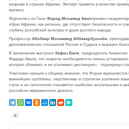
разрыва в
странах Африки. Эксперт привела в качестве приме
кризиса.
Журналист из Ганы
Фарид Мохамед Авал
призвал скорректир
образ Африки, как региона, где отсутствует безопасность и 
глубину российской культуры и души русского народа.
Профессор
Абобакр
Мохаммед
Аббакар
Хуссейн
, преподав
дипломатических отношений России и Судана и выразил благо
В заключение выступил
Хафиз Баси
, председатель Комиссии
Фадида
Авала, что назрела необходимость смены устаревших с
которая сбл
ижает, а не усиливает дистанцию» - подчеркнул сп
Участники пришли к
общему
мнению, что Форум журналистов Р
важнейшие проблемы, перспективы и стратегии усиления
вза
стран и их сателлитов становятся наиболее актуальными и 
российско-африканского диалога.
0