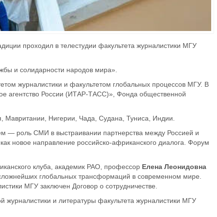
адиции проходил в телестудии факультета журналистики МГУ
ужбы и солидарности народов мира».
етом журналистики и факультетом глобальных процессов МГУ. В
ое агентство России (ИТАР-ТАСС)», Фонда общественной
, Мавритании, Нигерии, Чада, Судана, Туниса, Индии.
ем — роль СМИ в выстраивании партнерства между Россией и
 как новое направление
российско-африканского
диалога. Форум
риканского клуба, академик РАО, профессор
Елена Леонидовна
 сложнейших глобальных трансформаций в современном мире.
листики МГУ заключен Договор о сотрудничестве.
й журналистики и литературы факультета журналистики МГУ