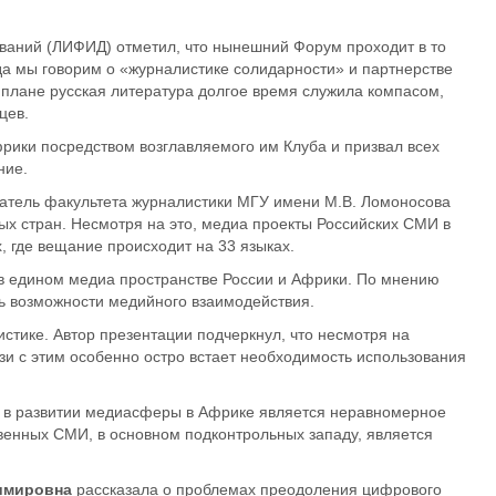
ований (ЛИФИД) отметил, что
нынешний Форум
проходит в то
а мы говорим о «журналистике солидарности» и партнерстве
м плане русская литература долгое время служила компасом,
цев.
фрики посредством возглавляемого им Клуба и призвал всех
ние.
атель факультета журналистики МГУ имени М.В. Ломоносова
ых стран. Несмотря на это, медиа проекты
Российских СМИ в
, где вещание происходит на 33 языках.
 в едином медиа пространстве России и Африки. По мнению
ь возможности медийного взаимодействия.
стике. Автор презентации подчеркнул, что несмотря на
зи
с этим особенно остро встает необходимость использования
 в развитии медиасферы в Африке
является
неравномерное
венных СМИ, в основном подконтрольных западу, является
имировна
рассказала о проблемах преодоления цифрового