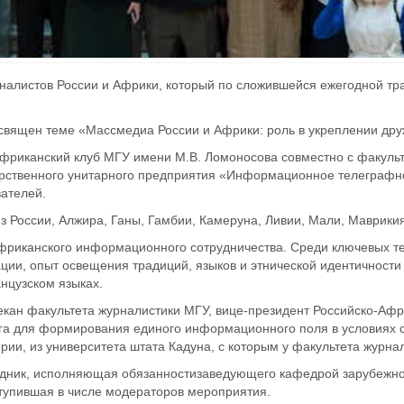
налистов России и Африки, который по сложившейся ежегодной тр
освящен теме «Массмедиа России и Африки: роль в укреплении др
фриканский клуб МГУ имени М.В. Ломоносова совместно с факульт
арственного унитарного предприятия «Информационное телеграфн
ателей.
из России, Алжира, Ганы, Гамбии, Камеруна,
Ливии,
Мали, Маврикия
фриканского информационного сотрудничества. Среди ключевых т
ии, опыт освещения традиций, языков и
этнической
идентичности
нцузском языках.
екан факультета журналистики МГУ, вице-президент Российско-Аф
ога для формирован
ия единого информационного поля в условиях
рии, из университета штата Кадуна, с которым у факультета журна
дник,
исполняющая обязанности
заведующего кафедрой зарубежно
ступившая в числе модераторов мероприятия.