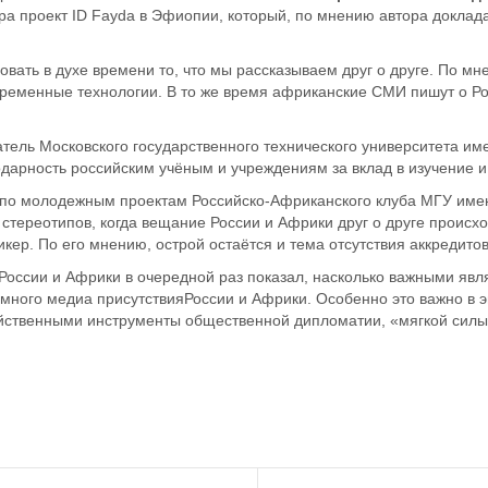
ра проект
ID
Fayda
в Эфиопии
, который, по мнению автора докла
овать в духе времени то, что мы рассказываем друг о друге. По м
современные технологии. В то же время африканские СМИ пишут о Р
атель Московского государственного технического университета и
дарность российским учёным и учреждениям за вклад в изучение и
 по молодежным проектам Российско-Африканского клуба МГУ име
тереотипов, когда вещание России и Африки друг о друге происхо
икер.
По его мнению,
о
строй остаётся и тема отсутствия аккредит
оссии и Африки в очередной раз показал, насколько важными явл
имного
медиа присутствия
России и
Афр
ики.
Особенно это важно в 
действенными инструменты
общественной
дипломатии, «мягкой силы