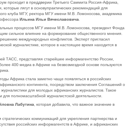
рум проходит в преддверии Третьего Саммита Россия-Африка
,
, которые лягут в основу
практических рекомендаций для
ого клуба МГУ, ректора МГУ имени М.В. Ломоносова, академика
профессора
Ильина Ильи Вячеславовича
.
бальных процессов МГУ имени М.В. Ломоносова, президент Фонда
ющим сильное влияние на формирование общественного
мнения
.
азрешению
международных
конфликтов. Эксперт пригласил
еской журналистике, которое в настоящее время находится в
зей ТАСС, представляя старейшее информагентство России,
более 400 медиа в Африке на безвозмездной основе пользуются
рика.
 годы Африка стала заметно чаще появляться в российских
 африканского континента, посредством заключения Соглашений о
у журналистики для молодых африканских журналистов. Такое
м для полномасштабной журналистской деятельности.
йловна Лабутина
,
которая
до
бавила,
что важное значение в
и стратегических
коммуникаций для укрепления партнерства и
утствия российских информагентств в Африке, и африканских