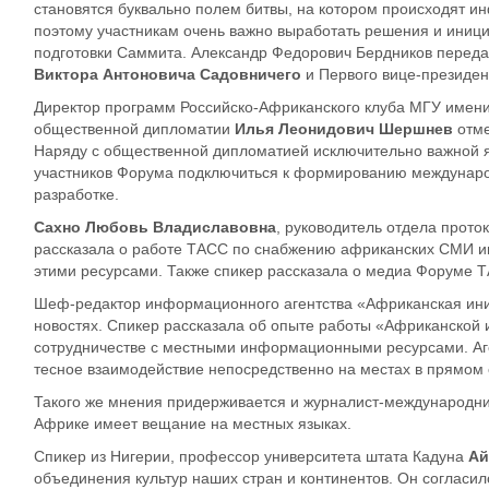
становятся буквально
полем битвы, на котором
происходят ин
поэтому
участникам очень важно выработать
решения и иниц
подготовки Саммита. Александр Федорович Берд
ников перед
Виктора Антоновича Садовничего
и Первого вице-президен
Д
иректор
программ
Российско-Африканского клуба МГУ имени
общественной дипломатии
Илья Леонидович Шершнев
отме
Наряду с общественной дипломатией
исключительно важной 
участников Форума подключиться к формированию
междунар
разработке.
Сахно Любовь Владиславовна
, руководитель отдела прот
рассказала о работе ТАСС по снабжению африканских СМИ 
этими ресурсами. Также спикер рассказала о медиа Форуме 
Шеф-редактор информационного агентства «Африканская ин
новостях.
Спикер рассказала об опыте работы «Африканской и
сотрудничестве с местными информационными ресурсами.
Аг
тесное взаимодействие
непосредственно на местах в прямом 
Так
ого же мнения придерживается и журналист-международни
Африке имеет вещание на местных языках.
Спикер из Нигерии, профессор университета штата Кадуна
Ай
объединения культур наших стран и континентов. Он согласи