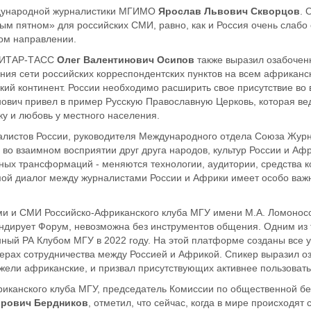
еждународной журналистики МГИМО
Ярослав Львович Скворцов
.
О
м пятном» для российских СМИ, равно, как и Россия очень слабо
том направлении.
а ИТАР-ТАСС
Олег Валентинович Осипов
также
выразил озабочен
ния сети российских корреспондентских пунктов на всем африканс
ский
континент. Ро
ссии необходимо расширить свое присутствие во
инович привел в пример Русскую Православную
Церковь, которая ве
у и любовь у местного населения.
алистов России
, руководителя Международного отдела Союза
Журн
я
во взаимном восприятии друг друга народов, культур России и А
зных трансформаций - меняются технологии, аудитории, средства 
мой диалог между журналистами России и Африки имеет особо важн
и и СМИ Российско-Африканского клуба МГУ имени М.А. Ломоносо
андирует Форум, невозможна без инструментов общения. Одним из
нный РА Клубо
м МГУ
в 2022 году. На этой платформе созданы все 
ерах сотрудничества между Россией и Африкой. Спикер выразил о
ежели африканские, и призвал присутствующих активнее пользоват
риканского клуба МГУ
, председатель Комиссии по общественной б
орович Бердников
,
отметил, что сейчас, когда в мире происходя