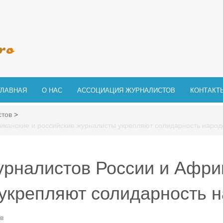
ГЛАВНАЯ
О НАС
АССОЦИАЦИЯ ЖУРНАЛИСТОВ
КОНТАКТ
стов
>
иканские и российские журналисты укрепляют солидарность народ
урналистов России и Афри
укрепляют солидарность 
в